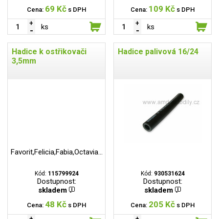
69 Kč
109 Kč
Cena:
s DPH
Cena:
s DPH
ks
ks
Hadice k ostřikovači
Hadice palivová 16/24
3,5mm
Favorit,Felicia,Fabia,Octavia...
Kód:
115799924
Kód:
930531624
Dostupnost:
Dostupnost:
skladem
skladem
48 Kč
205 Kč
Cena:
s DPH
Cena:
s DPH