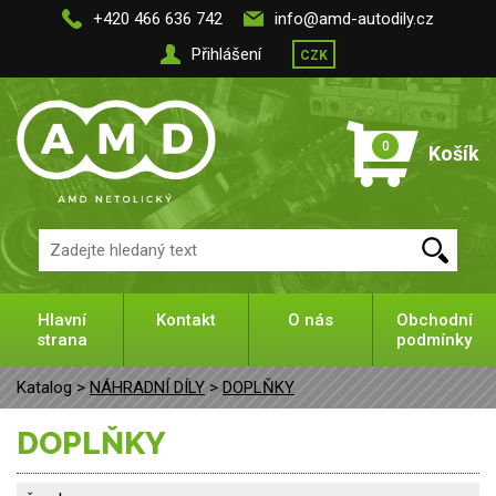
+420 466 636 742
info@amd-autodily.cz
Přihlášení
CZK
0
Košík
Hlavní
Kontakt
O nás
Obchodní
strana
podmínky
Katalog >
NÁHRADNÍ DÍLY
>
DOPLŇKY
DOPLŇKY