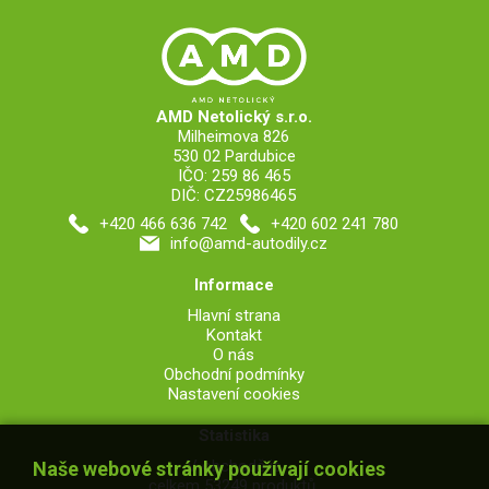
AMD Netolický s.r.o.
Milheimova 826
530 02 Pardubice
IČO: 259 86 465
DIČ: CZ25986465
+420 466 636 742
+420 602 241 780
info@amd-autodily.cz
Informace
Hlavní strana
Kontakt
O nás
Obchodní podmínky
Nastavení cookies
Statistika
V obchodě je
Naše webové stránky používají cookies
celkem 53249 produktů,