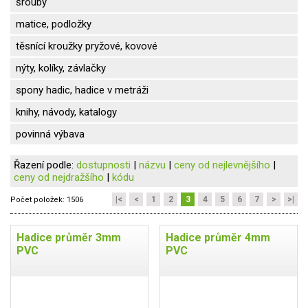
šrouby
matice, podložky
těsnící kroužky pryžové, kovové
nýty, kolíky, závlačky
spony hadic, hadice v metráži
knihy, návody, katalogy
povinná výbava
Řazení podle:
dostupnosti
|
názvu
|
ceny od nejlevnějšího
|
ceny od nejdražšího
|
kódu
|<
<
1
2
3
4
5
6
7
>
>|
Počet položek:
1506
Hadice průměr 3mm
Hadice průměr 4mm
PVC
PVC