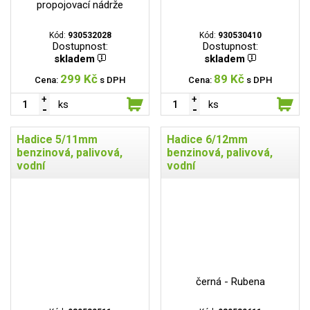
propojovací nádrže
Kód:
930532028
Kód:
930530410
Dostupnost:
Dostupnost:
skladem
skladem
299 Kč
89 Kč
Cena:
s DPH
Cena:
s DPH
ks
ks
Hadice 5/11mm
Hadice 6/12mm
benzinová, palivová,
benzinová, palivová,
vodní
vodní
černá - Rubena