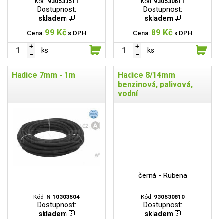
Kód:
930530511
Kód:
930530611
Dostupnost:
Dostupnost:
skladem
skladem
99 Kč
89 Kč
Cena:
s DPH
Cena:
s DPH
ks
ks
Hadice 7mm - 1m
Hadice 8/14mm
benzinová, palivová,
vodní
černá - Rubena
Kód:
N 10303504
Kód:
930530810
Dostupnost:
Dostupnost:
skladem
skladem