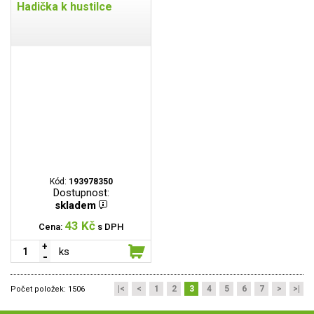
Hadička k hustilce
Kód:
193978350
Dostupnost:
skladem
43 Kč
Cena:
s DPH
ks
|<
<
1
2
3
4
5
6
7
>
>|
Počet položek:
1506