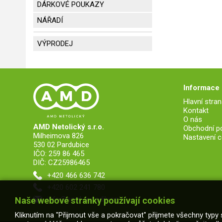
DÁRKOVÉ POUKAZY
NÁŘADÍ
VÝPRODEJ
Informace
Hlavní stran
Kontakt
O nás
AMD Netolický s.r.o.
Obchodní p
Milheimova 826
Nastavení c
530 02 Pardubice
IČO: 259 86 465
DIČ: CZ25986465
+420 466 636 742
+420 602 241 780
info@amd-autodily.cz
Naše webové stránky používají cookies
Kliknutím na "Přijmout vše a pokračovat" přijmete všechny typy 