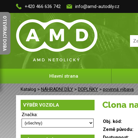
+420 466 636 742
info@amd-autodily.cz
OTEVÍRACÍ DOBA
Hlavní strana
Katalog >
NÁHRADNÍ DÍLY
>
DOPLŇKY
>
povinná výbava
Clona n
VÝBĚR VOZIDLA
Značka:
Obj. kód:
Země původu:
Dostupnost: