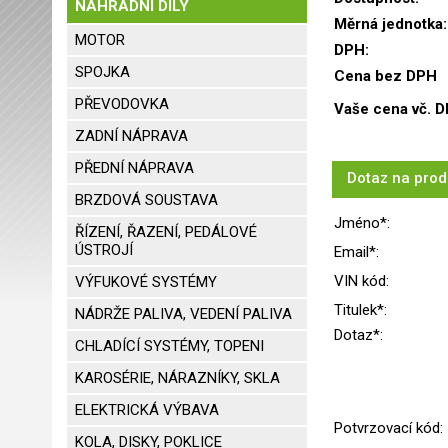
NÁHRADNÍ DÍLY
Měrná jednotka:
MOTOR
DPH:
SPOJKA
Cena bez DPH
PŘEVODOVKA
Vaše cena vč. D
ZADNÍ NÁPRAVA
PŘEDNÍ NÁPRAVA
Dotaz na prod
BRZDOVÁ SOUSTAVA
Jméno*:
ŘÍZENÍ, ŘAZENÍ, PEDÁLOVÉ
ÚSTROJÍ
Email*:
VIN kód:
VÝFUKOVÉ SYSTÉMY
Titulek*:
NÁDRŽE PALIVA, VEDENÍ PALIVA
Dotaz*:
CHLADÍCÍ SYSTÉMY, TOPENI
KAROSÉRIE, NÁRAZNÍKY, SKLA
ELEKTRICKÁ VÝBAVA
Potvrzovací kód:
KOLA, DISKY, POKLICE