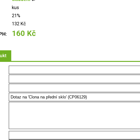
kus
21%
132 Kč
160 Kč
PH:
ukt