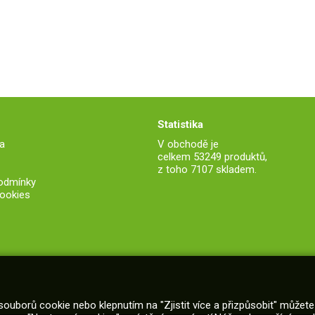
Statistika
a
V obchodě je
celkem 53249 produktů,
z toho 7107 skladem.
odmínky
ookies
souborů cookie nebo klepnutím na "Zjistit více a přizpůsobit" můžete 