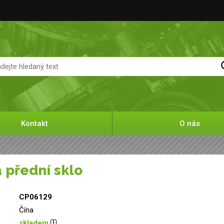
Kontakt
O nás
a přední sklo
CP06129
Čína
skladem