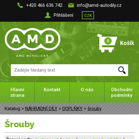
+420 466 636 742
info@amd-autodily.cz
Přihlášení
CZK
0
Košík
Hlavní
Kontakt
O nás
Obchodní
strana
podmínky
Katalog >
NÁHRADNÍ DÍLY
>
DOPLŇKY
>
šrouby
šrouby