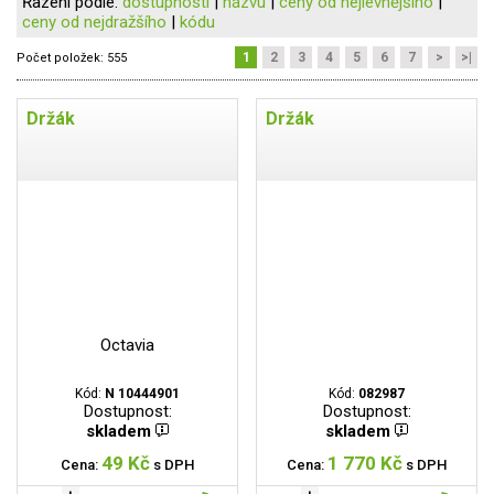
Řazení podle:
dostupnosti
|
názvu
|
ceny od nejlevnějšího
|
ceny od nejdražšího
|
kódu
1
2
3
4
5
6
7
>
>|
Počet položek:
555
Držák
Držák
Octavia
Kód:
N 10444901
Kód:
082987
Dostupnost:
Dostupnost:
skladem
skladem
49 Kč
1 770 Kč
Cena:
s DPH
Cena:
s DPH