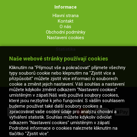
Informace
Hlavní strana
Kontakt
O nás
Obchodní podmínky
Nastavení cookies
Statistika
V obchodě je
Naše webové stránky používají cookies
celkem 53249 produktů,
Kliknutím na "Přijmout vše a pokračovat" přijmete všechny
z toho 7106 skladem.
typy souborů cookie nebo klepnutím na "Zjistit více a
přizpůsobit" můžete zjistit více informací o souborech
cookie a změnit jejich nastavení. Váš souhlas a nastavení
můžete kdykoliv změnit odkazem "Nastavení cookies"
umístěným v zápatí.Náš web používá soubory cookies,
2026 © AMD Netolický s.r.o.
které jsou nezbytné k jeho fungování. S vaším souhlasem
budeme používat také další soubory cookies a
zpracovávat vaše osobní údaje pro analýzu chování a
vytváření statistik. Souhlas můžete kdykoliv odvolat
odkazem "Nastavení cookies" umístěným v zápatí.
Podrobné informace o cookies naleznete kliknutím na
Redakční systém MultiCMS
tlačítko "Zjistit více".