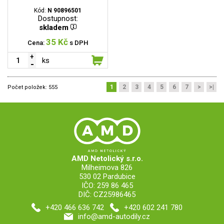
Kód:
N 90896501
Dostupnost:
skladem
35 Kč
Cena:
s DPH
ks
1
2
3
4
5
6
7
>
>|
Počet položek:
555
AMD Netolický s.r.o.
Milheimova 826
530 02 Pardubice
IČO: 259 86 465
DIČ: CZ25986465
+420 466 636 742
+420 602 241 780
info@amd-autodily.cz