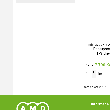
Kód:
3V007149
Dostupnos
1-3 dny
7 790 K
Cena:
ks
Počet položek:
414
Informace