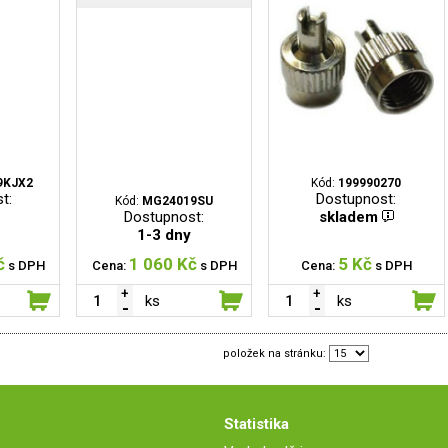
9KJX2
Kód:
199990270
t:
Dostupnost:
Kód:
MG24019SU
Dostupnost:
skladem
1-3 dny
č
1 060 Kč
5 Kč
s DPH
Cena:
s DPH
Cena:
s DPH
ks
ks
položek na stránku:
Statistika