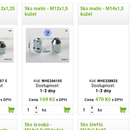
12x1,25
5ks matic - M12x1,5
5ks matic - M14x1,5
kužel
kužel
07 S
Kód:
WHE24610S
Kód:
WHE32882S
t:
Dostupnost:
Dostupnost:
1-3 dny
1-3 dny
169 Kč
470 Kč
s DPH
Cena:
s DPH
Cena:
s DPH
ks
ks
5ks šroubů -
5ks šteftů