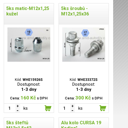
5ks matic-M12x1,25
5ks šroubů -
kužel
M12x1,25x36
Kód:
WHE15926S
Kód:
WHE33372S
Dostupnost:
Dostupnost:
1-3 dny
1-3 dny
160 Kč
300 Kč
Cena:
s DPH
Cena:
s DPH
ks
ks
5ks šteftů
Alu kolo CURSA 19