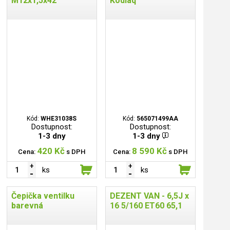
M12x1,5x42
Kodiaq"
Kód:
WHE31038S
Kód:
565071499AA
Dostupnost:
Dostupnost:
1-3 dny
1-3 dny
420 Kč
8 590 Kč
Cena:
s DPH
Cena:
s DPH
ks
ks
Čepička ventilku
DEZENT VAN - 6,5J x
barevná
16 5/160 ET60 65,1