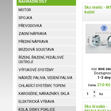
NÁHRADNÍ DÍLY
5ks matic - M
MOTOR
kužel
SPOJKA
PŘEVODOVKA
ZADNÍ NÁPRAVA
PŘEDNÍ NÁPRAVA
BRZDOVÁ SOUSTAVA
ŘÍZENÍ, ŘAZENÍ, PEDÁLOVÉ
ÚSTROJÍ
Kód:
WHE 246
VÝFUKOVÉ SYSTÉMY
Dostupnos
1-3 dny
NÁDRŽE PALIVA, VEDENÍ PALIVA
210 Kč
Cena:
CHLADÍCÍ SYSTÉMY, TOPENI
KAROSÉRIE, NÁRAZNÍKY, SKLA
ks
ELEKTRICKÁ VÝBAVA
5ks šroubů -
KOLA, DISKY, POKLICE