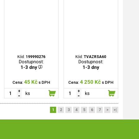
Kód:
199990276
Kód:
TVAZRSA60
Dostupnost:
Dostupnost:
1-3 dny
1-3 dny
45 Kč
4 250 Kč
Cena:
s DPH
Cena:
s DPH
ks
ks
1
2
3
4
5
6
7
>
>|