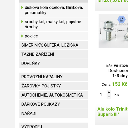
M12x1,5x21 k
disková kola ocelová, hliníková,
pneumatiky
šrouby kol, matky kol, pojistné
šrouby
poklice
SIMERINKY, GUFERA, LOŽISKA
TAŽNÉ ZAŘÍZENÍ
DOPLŇKY
Kód:
WHE328
Dostupnos
1-3 dny
PROVOZNÍ KAPALINY
152 Kč
Cena:
ŽÁROVKY, POJISTKY
ks
AUTOCHEMIE, AUTOKOSMETIKA
DÁRKOVÉ POUKAZY
Alu kolo Trinit
NÁŘADÍ
Superb III"
VÝPRODEJ