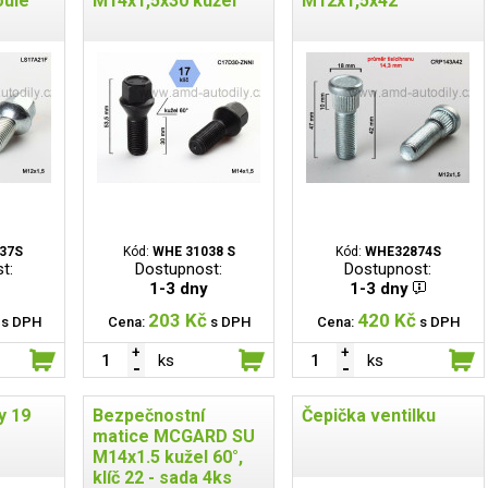
oule
M14x1,5x30 kužel
M12x1,5x42
37S
Kód:
WHE 31038 S
Kód:
WHE32874S
t:
Dostupnost:
Dostupnost:
1-3 dny
1-3 dny
203 Kč
420 Kč
s DPH
Cena:
s DPH
Cena:
s DPH
ks
ks
y 19
Bezpečnostní
Čepička ventilku
matice MCGARD SU
M14x1.5 kužel 60°,
klíč 22 - sada 4ks