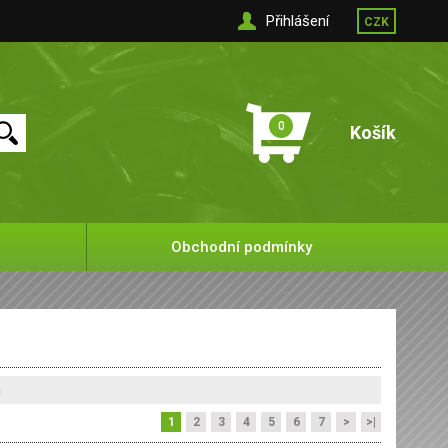
Přihlášení
CZK
0
Košík
Obchodní podmínky
u
1
2
3
4
5
6
7
>
>|