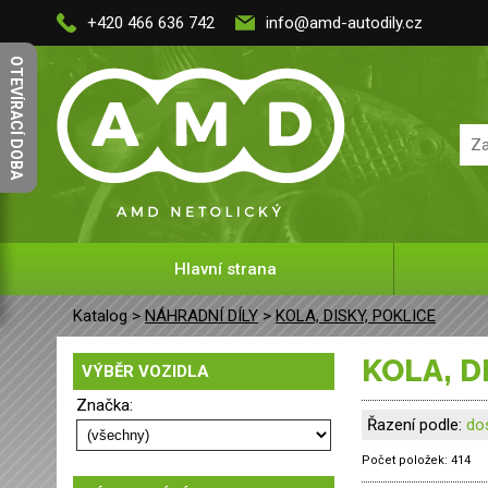
+420 466 636 742
info@amd-autodily.cz
OTEVÍRACÍ DOBA
Hlavní strana
Katalog >
NÁHRADNÍ DÍLY
>
KOLA, DISKY, POKLICE
KOLA, 
VÝBĚR VOZIDLA
Značka:
Řazení podle:
do
Počet položek:
414