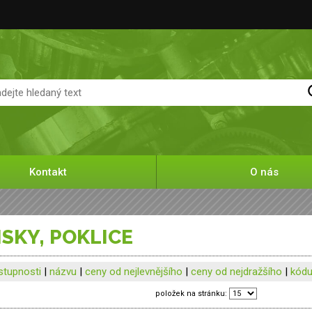
Kontakt
O nás
DISKY, POKLICE
stupnosti
|
názvu
|
ceny od nejlevnějšího
|
ceny od nejdražšího
|
kód
položek na stránku: