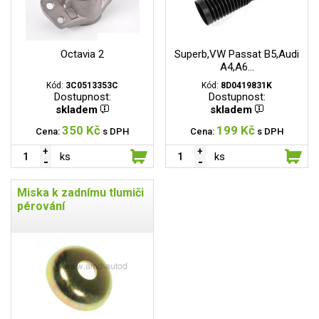
Octavia 2
Superb,VW Passat B5,Audi
A4,A6...
Kód:
3C0513353C
Kód:
8D0419831K
Dostupnost:
Dostupnost:
skladem
skladem
350 Kč
199 Kč
Cena:
s DPH
Cena:
s DPH
ks
ks
Miska k zadnímu tlumiči
pérování