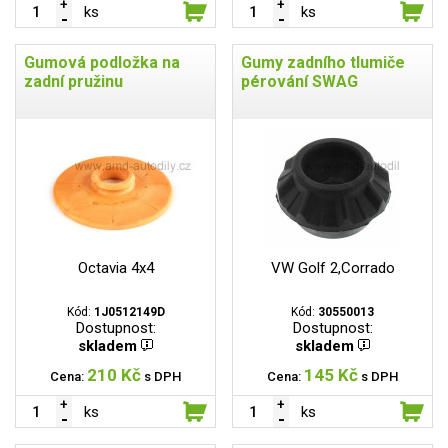
ks
ks
Gumová podložka na
Gumy zadního tlumiče
zadní pružinu
pérování SWAG
Octavia 4x4
VW Golf 2,Corrado
Kód:
1J0512149D
Kód:
30550013
Dostupnost:
Dostupnost:
skladem
skladem
210 Kč
145 Kč
Cena:
s DPH
Cena:
s DPH
ks
ks