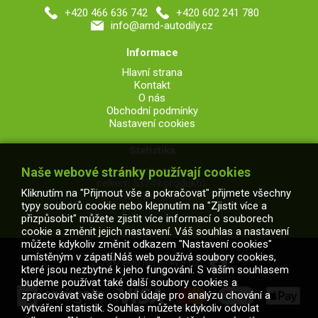
+420 466 636 742
+420 602 241 780
info@amd-autodily.cz
Informace
Hlavní strana
Kontakt
O nás
Obchodní podmínky
Nastavení cookies
Statistika
V obchodě je
Naše webové stránky používají cookies
celkem 53249 produktů,
Kliknutím na "Přijmout vše a pokračovat" přijmete všechny
z toho 7113 skladem.
typy souborů cookie nebo klepnutím na "Zjistit více a
přizpůsobit" můžete zjistit více informací o souborech
cookie a změnit jejich nastavení. Váš souhlas a nastavení
můžete kdykoliv změnit odkazem "Nastavení cookies"
umístěným v zápatí.Náš web používá soubory cookies,
2026 © AMD Netolický s.r.o.
které jsou nezbytné k jeho fungování. S vaším souhlasem
budeme používat také další soubory cookies a
zpracovávat vaše osobní údaje pro analýzu chování a
vytváření statistik. Souhlas můžete kdykoliv odvolat