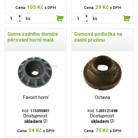
105 Kč
29 Kč
Cena:
s DPH
Cena:
s DPH
ks
ks
Guma zadního tlumiče
Gumová podložka na
pérování horní malá
zadní pružinu
Favorit horní
Octavia
Kód:
115395801
Kód:
1J0512149B
Dostupnost:
Dostupnost:
skladem
skladem
24 Kč
75 Kč
Cena:
s DPH
Cena:
s DPH