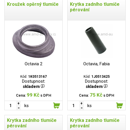
Kroužek opěrný tlumiče
Krytka zadního tlumiče
pérování
Octavia 2
Octavia, Fabia
Kód:
1K0513167
Kód:
1J0513425
Dostupnost:
Dostupnost:
skladem
skladem
99 Kč
75 Kč
Cena:
s DPH
Cena:
s DPH
ks
ks
Krytka zadního tlumiče
Krytka zadního tlumiče
pérování
pérování