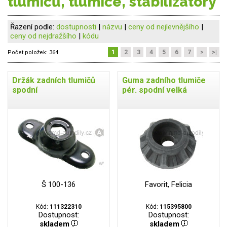
tlumičů, tlumiče, stabilizátory
Řazení podle:
dostupnosti
|
názvu
|
ceny od nejlevnějšího
|
ceny od nejdražšího
|
kódu
1
2
3
4
5
6
7
>
>|
Počet položek:
364
Držák zadních tlumičů
Guma zadního tlumiče
spodní
pér. spodní velká
Š 100-136
Favorit, Felicia
Kód:
111322310
Kód:
115395800
Dostupnost:
Dostupnost:
skladem
skladem