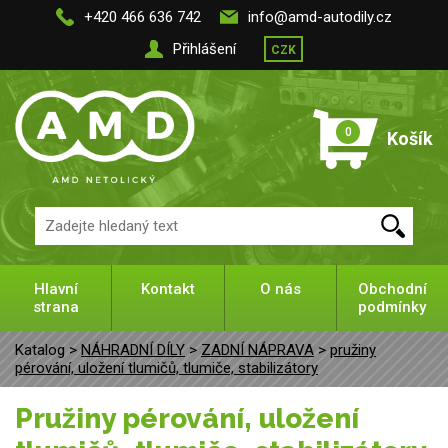
+420 466 636 742
info@amd-autodily.cz
Přihlášení
CZK
0
Košík
Hlavní
Kontakt
O nás
Obchodní
strana
podmínky
Katalog >
NÁHRADNÍ DÍLY
>
ZADNÍ NÁPRAVA
>
pružiny
pérování, uložení tlumičů, tlumiče, stabilizátory
pružiny pérování, uložení