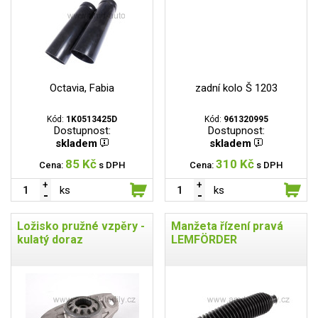
Octavia, Fabia
zadní kolo Š 1203
Kód:
1K0513425D
Kód:
961320995
Dostupnost:
Dostupnost:
skladem
skladem
85 Kč
310 Kč
Cena:
s DPH
Cena:
s DPH
ks
ks
Ložisko pružné vzpěry -
Manžeta řízení pravá
kulatý doraz
LEMFÖRDER