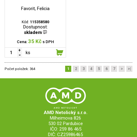
Favorit, Felicia
Kód:
115358580
Dostupnost:
skladem
35 Kč
Cena:
s DPH
ks
1
2
3
4
5
6
7
>
>|
Počet položek:
364
AMD Netolický s.r.o.
Milheimova 826
530 02 Pardubice
IČO: 259 86 465
DIČ: CZ25986465