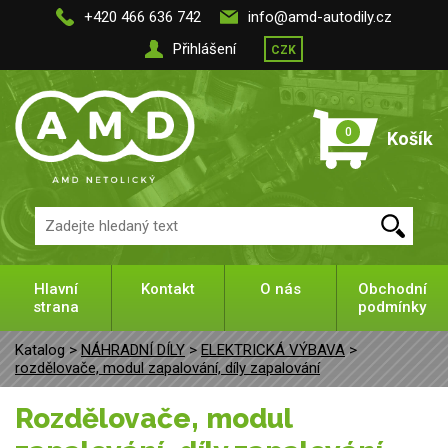
+420 466 636 742
info@amd-autodily.cz
Přihlášení
CZK
0
Košík
Hlavní
Kontakt
O nás
Obchodní
strana
podmínky
Katalog >
NÁHRADNÍ DÍLY
>
ELEKTRICKÁ VÝBAVA
>
rozdělovače, modul zapalování, díly zapalování
rozdělovače, modul