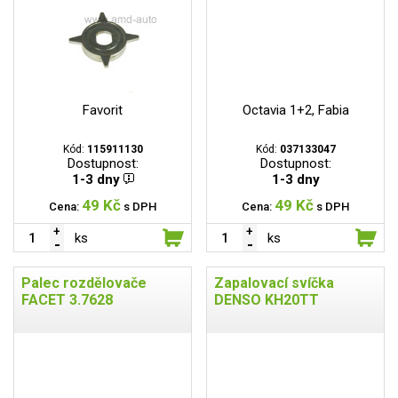
Favorit
Octavia 1+2, Fabia
Kód:
115911130
Kód:
037133047
Dostupnost:
Dostupnost:
1-3 dny
1-3 dny
49 Kč
49 Kč
Cena:
s DPH
Cena:
s DPH
ks
ks
Palec rozdělovače
Zapalovací svíčka
FACET 3.7628
DENSO KH20TT