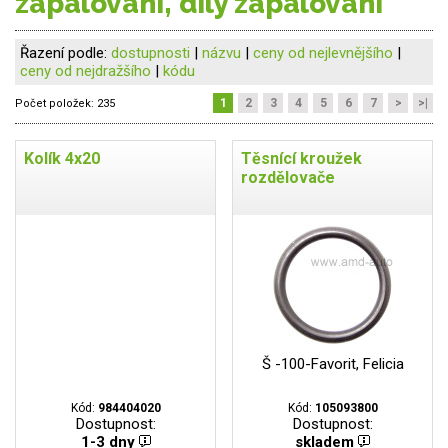
zapalování, díly zapalování
Řazení podle:
dostupnosti
|
názvu
|
ceny od nejlevnějšího
|
ceny od nejdražšího
|
kódu
1
2
3
4
5
6
7
>
>|
Počet položek:
235
Kolík 4x20
Těsnící kroužek
rozdělovače
Š -100-Favorit, Felicia
Kód:
984404020
Kód:
105093800
Dostupnost:
Dostupnost:
1-3 dny
skladem