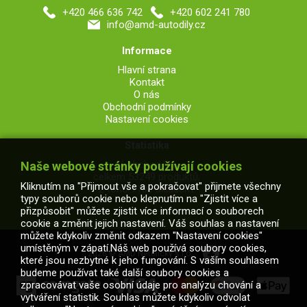
+420 466 636 742
+420 602 241 780
info@amd-autodily.cz
Informace
Hlavní strana
Kontakt
O nás
Obchodní podmínky
Nastavení cookies
Statistika
V obchodě je
Naše webové stránky používají cookies
celkem 53249 produktů,
Kliknutím na "Přijmout vše a pokračovat" přijmete všechny
z toho 7106 skladem.
typy souborů cookie nebo klepnutím na "Zjistit více a
přizpůsobit" můžete zjistit více informací o souborech
cookie a změnit jejich nastavení. Váš souhlas a nastavení
můžete kdykoliv změnit odkazem "Nastavení cookies"
umístěným v zápatí.Náš web používá soubory cookies,
2026 © AMD Netolický s.r.o.
které jsou nezbytné k jeho fungování. S vaším souhlasem
budeme používat také další soubory cookies a
zpracovávat vaše osobní údaje pro analýzu chování a
vytváření statistik. Souhlas můžete kdykoliv odvolat