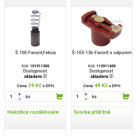
Š 100-Favorit,Felicia
Š-105-136-Favorit s odporem
Kód:
101911300
Kód:
113911400
Dostupnost:
Dostupnost:
skladem
skladem
39 Kč
49 Kč
Cena:
s DPH
Cena:
s DPH
ks
ks
Hvězdice rozdělovače
Svorka přídržná