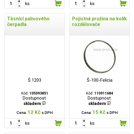
ks
ks
Těsnící palivového
Pojistná pružina na kolík
čerpadla
rozdělovače
Š 1203
Š-100-Felicia
Kód:
105093851
Kód:
110911684
Dostupnost:
Dostupnost:
skladem
skladem
12 Kč
15 Kč
Cena:
s DPH
Cena:
s DPH
ks
ks