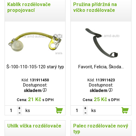
Kablík rozdělovače
Pružina přídržná na
propojovací
víčko rozdělovače
Š-100-110-105-120 starý typ
Favorit, Felicia, Škoda...
Kód:
131911450
Kód:
113911623
Dostupnost:
Dostupnost:
skladem
skladem
21 Kč
25 Kč
Cena:
s DPH
Cena:
s DPH
ks
ks
Uhlík víčka rozdělovače
Palec rozdělovače nový
typ