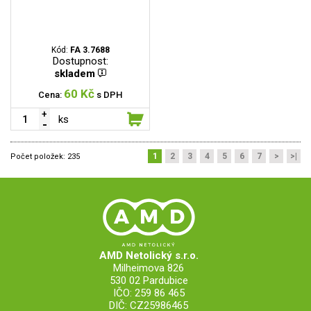
Kód:
FA 3.7688
Dostupnost:
skladem
60 Kč
Cena:
s DPH
ks
1
2
3
4
5
6
7
>
>|
Počet položek:
235
AMD Netolický s.r.o.
Milheimova 826
530 02 Pardubice
IČO: 259 86 465
DIČ: CZ25986465