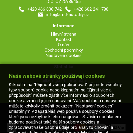
DIČ: CZ25986465
+420 466 636 742
+420 602 241 780
info@amd-autodily.cz
Informace
Hlavní strana
Kontakt
O nás
Obchodní podmínky
Nastavení cookies
Statistika
V obchodě je
Naše webové stránky používají cookies
celkem 53345 produktů,
Kliknutím na "Přijmout vše a pokračovat" přijmete všechny
z toho 7164 skladem.
typy souborů cookie nebo klepnutím na "Zjistit více a
přizpůsobit" můžete zjistit více informací o souborech
cookie a změnit jejich nastavení. Váš souhlas a nastavení
můžete kdykoliv změnit odkazem "Nastavení cookies"
umístěným v zápatí.Náš web používá soubory cookies,
2026 © AMD Netolický s.r.o.
které jsou nezbytné k jeho fungování. S vaším souhlasem
budeme používat také další soubory cookies a
zpracovávat vaše osobní údaje pro analýzu chování a
vytváření statistik. Souhlas můžete kdykoliv odvolat