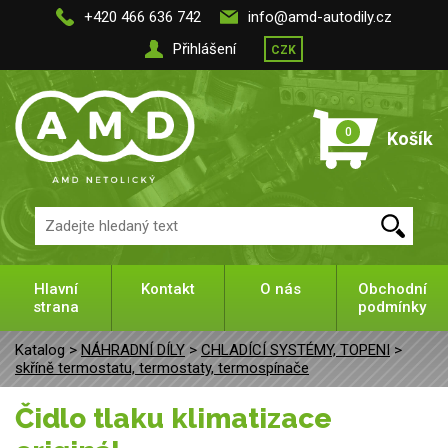
+420 466 636 742
info@amd-autodily.cz
Přihlášení
CZK
0
Košík
Hlavní
Kontakt
O nás
Obchodní
strana
podmínky
Katalog >
NÁHRADNÍ DÍLY
>
CHLADÍCÍ SYSTÉMY, TOPENI
>
skříně termostatu, termostaty, termospínače
Čidlo tlaku klimatizace