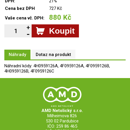
DPH:
21%
Cena bez DPH
727 Kč
880 Kč
Vaše cena vč. DPH:
Koupit
Náhrady
Dotaz na produkt
Náhradní kódy: 4H0959126A, 4F0959126A, 4F0959126B,
4H0959126B, 4F0959126C
AMD Netolický s.r.o.
Milheimova 826
530 02 Pardubice
IČO: 259 86 465