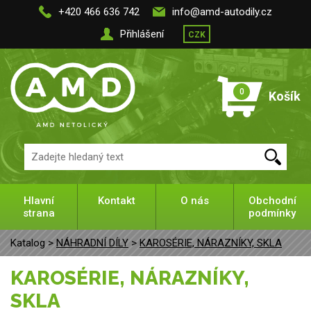
+420 466 636 742
info@amd-autodily.cz
Přihlášení
CZK
0
Košík
Hlavní
Kontakt
O nás
Obchodní
strana
podmínky
Katalog >
NÁHRADNÍ DÍLY
>
KAROSÉRIE, NÁRAZNÍKY, SKLA
KAROSÉRIE, NÁRAZNÍKY,
SKLA