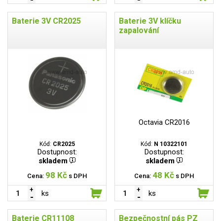
Baterie 3V CR2025
Baterie 3V klíčku
zapalování
Octavia CR2016
Kód:
CR2025
Kód:
N 10322101
Dostupnost:
Dostupnost:
skladem
skladem
98 Kč
48 Kč
Cena:
s DPH
Cena:
s DPH
ks
ks
Baterie CR11108
Bezpečnostní pás PZ