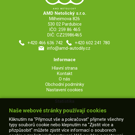
AMD Netolický s.r.o.
Milheimova 826
530 02 Pardubice
IČO: 259 86 465
DIČ: CZ25986465
+420 466 636 742
+420 602 241 780
info@amd-autodily.cz
Informace
Hlavní strana
Kontakt
O nás
Obchodní podmínky
Nastavení cookies
Statistika
V obchodě je
Naše webové stránky používají cookies
celkem 53345 produktů,
Kliknutím na "Přijmout vše a pokračovat" přijmete všechny
z toho 7165 skladem.
typy souborů cookie nebo klepnutím na "Zjistit více a
přizpůsobit" můžete zjistit více informací o souborech