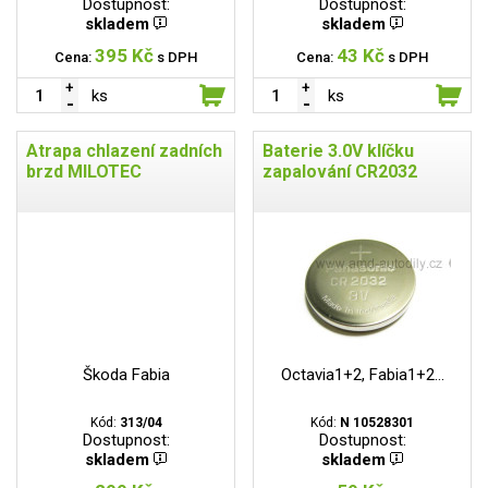
Dostupnost:
Dostupnost:
skladem
skladem
395 Kč
43 Kč
Cena:
s DPH
Cena:
s DPH
ks
ks
Atrapa chlazení zadních
Baterie 3.0V klíčku
brzd MILOTEC
zapalování CR2032
Škoda Fabia
Octavia1+2, Fabia1+2...
Kód:
313/04
Kód:
N 10528301
Dostupnost:
Dostupnost:
skladem
skladem