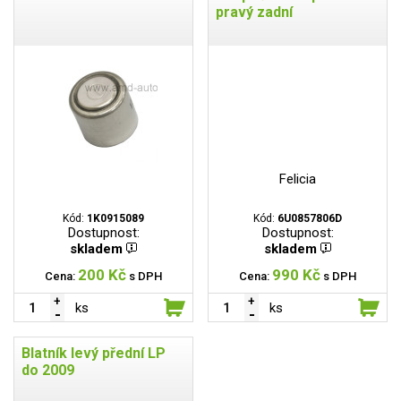
pravý zadní
Felicia
Kód:
1K0915089
Kód:
6U0857806D
Dostupnost:
Dostupnost:
skladem
skladem
200 Kč
990 Kč
Cena:
s DPH
Cena:
s DPH
ks
ks
Blatník levý přední LP
do 2009