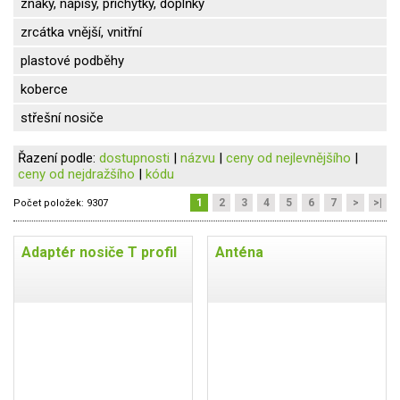
znaky, nápisy, příchytky, doplňky
zrcátka vnější, vnitřní
plastové podběhy
koberce
střešní nosiče
Řazení podle:
dostupnosti
|
názvu
|
ceny od nejlevnějšího
|
ceny od nejdražšího
|
kódu
1
2
3
4
5
6
7
>
>|
Počet položek:
9307
Adaptér nosiče T profil
Anténa