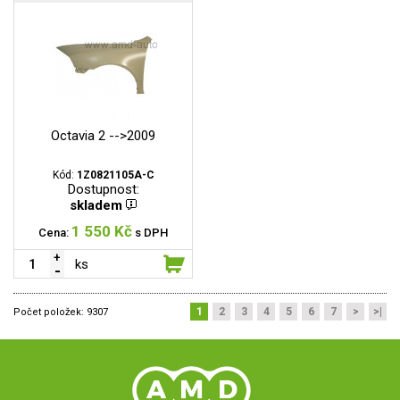
Octavia 2 -->2009
Kód:
1Z0821105A-C
Dostupnost:
skladem
1 550 Kč
Cena:
s DPH
ks
1
2
3
4
5
6
7
>
>|
Počet položek:
9307