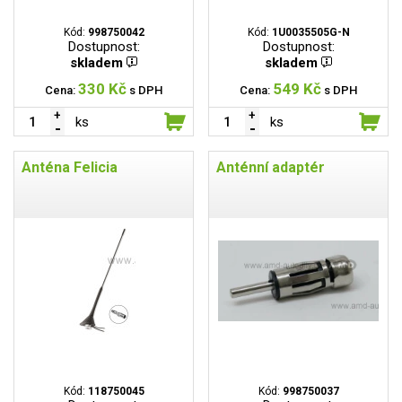
Kód:
998750042
Kód:
1U0035505G-N
Dostupnost:
Dostupnost:
skladem
skladem
330 Kč
549 Kč
Cena:
s DPH
Cena:
s DPH
ks
ks
Anténa Felicia
Anténní adaptér
Kód:
118750045
Kód:
998750037