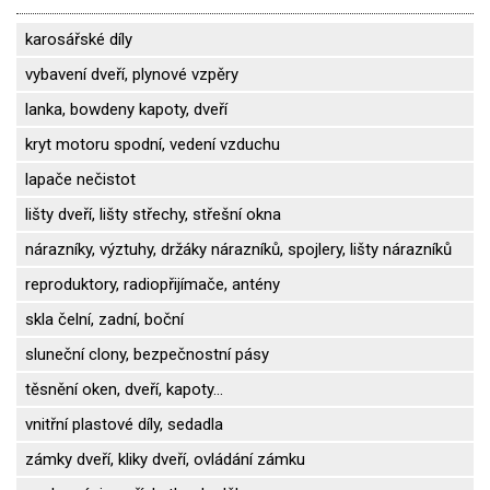
karosářské díly
vybavení dveří, plynové vzpěry
lanka, bowdeny kapoty, dveří
kryt motoru spodní, vedení vzduchu
lapače nečistot
lišty dveří, lišty střechy, střešní okna
nárazníky, výztuhy, držáky nárazníků, spojlery, lišty nárazníků
reproduktory, radiopřijímače, antény
skla čelní, zadní, boční
sluneční clony, bezpečnostní pásy
těsnění oken, dveří, kapoty...
vnitřní plastové díly, sedadla
zámky dveří, kliky dveří, ovládání zámku