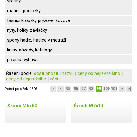
šrouby
matice, podložky
těsnící kroužky pryžové, kovové
nýty, kolíky, závlačky
spony hadic, hadice v metráži
knihy, návody, katalogy
povinná výbava
Řazení podle:
dostupnosti
|
názvu
|
ceny od nejlevnějšího
|
ceny od nejdražšího
|
kódu
|<
<
95
96
97
98
99
100
101
>
>|
Počet položek:
1506
Šroub M6x50
Šroub M7x14