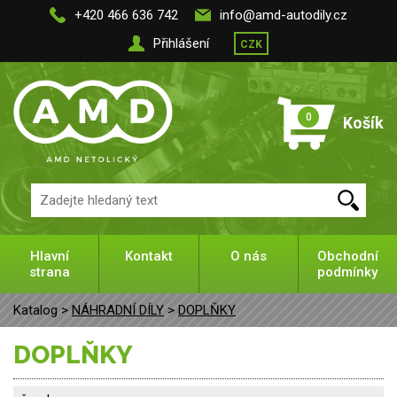
+420 466 636 742
info@amd-autodily.cz
Přihlášení
CZK
0
Košík
Hlavní
Kontakt
O nás
Obchodní
strana
podmínky
Katalog >
NÁHRADNÍ DÍLY
>
DOPLŇKY
DOPLŇKY