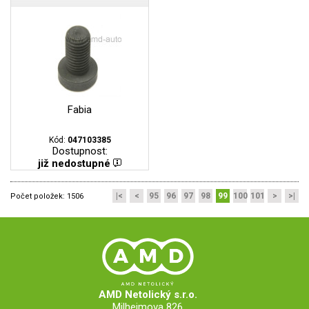
Fabia
Kód:
047103385
Dostupnost:
již nedostupné
|<
<
95
96
97
98
99
100
101
>
>|
Počet položek:
1506
AMD Netolický s.r.o.
Milheimova 826