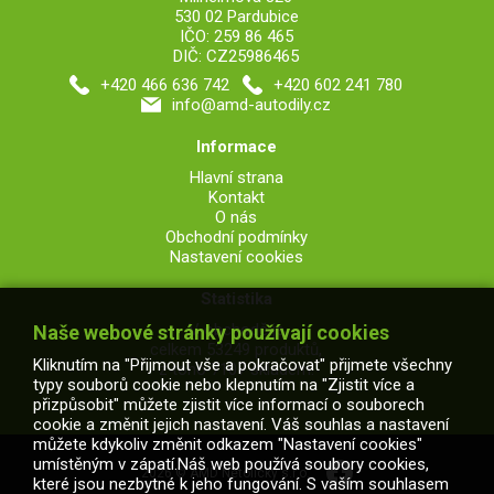
530 02 Pardubice
IČO: 259 86 465
DIČ: CZ25986465
+420 466 636 742
+420 602 241 780
info@amd-autodily.cz
Informace
Hlavní strana
Kontakt
O nás
Obchodní podmínky
Nastavení cookies
Statistika
V obchodě je
Naše webové stránky používají cookies
celkem 53249 produktů,
Kliknutím na "Přijmout vše a pokračovat" přijmete všechny
z toho 7107 skladem.
typy souborů cookie nebo klepnutím na "Zjistit více a
přizpůsobit" můžete zjistit více informací o souborech
cookie a změnit jejich nastavení. Váš souhlas a nastavení
můžete kdykoliv změnit odkazem "Nastavení cookies"
umístěným v zápatí.Náš web používá soubory cookies,
2026 © AMD Netolický s.r.o.
které jsou nezbytné k jeho fungování. S vaším souhlasem