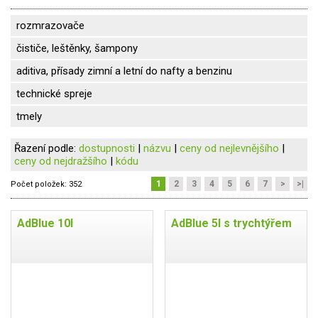
rozmrazovače
čističe, leštěnky, šampony
aditiva, přísady zimní a letní do nafty a benzinu
technické spreje
tmely
Řazení podle:
dostupnosti
|
názvu
|
ceny od nejlevnějšího
|
ceny od nejdražšího
|
kódu
1
2
3
4
5
6
7
>
>|
Počet položek:
352
AdBlue 10l
AdBlue 5l s trychtýřem