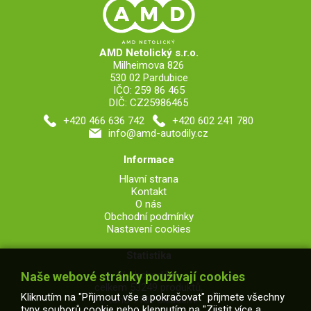
AMD Netolický s.r.o.
Milheimova 826
530 02 Pardubice
IČO: 259 86 465
DIČ: CZ25986465
+420 466 636 742
+420 602 241 780
info@amd-autodily.cz
Informace
Hlavní strana
Kontakt
O nás
Obchodní podmínky
Nastavení cookies
Statistika
V obchodě je
Naše webové stránky používají cookies
celkem 53249 produktů,
Kliknutím na "Přijmout vše a pokračovat" přijmete všechny
z toho 7107 skladem.
typy souborů cookie nebo klepnutím na "Zjistit více a