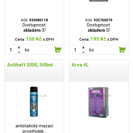
Kód:
935080118
Kód:
935760079
Dostupnost:
Dostupnost:
skladem
skladem
150 Kč
195 Kč
Cena:
s DPH
Cena:
s DPH
ks
ks
Antihaft 2000, 500ml
Arva 4L
antistatický mazací
prostředek...