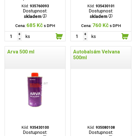
Kód:
935760093
Kód:
935430101
Dostupnost:
Dostupnost:
skladem
skladem
685 Kč
760 Kč
Cena:
s DPH
Cena:
s DPH
ks
ks
Arva 500 ml
Autobalsám Velvana
500ml
Kód:
935430100
Kód:
935080108
Dostupnost:
Dostupnost: