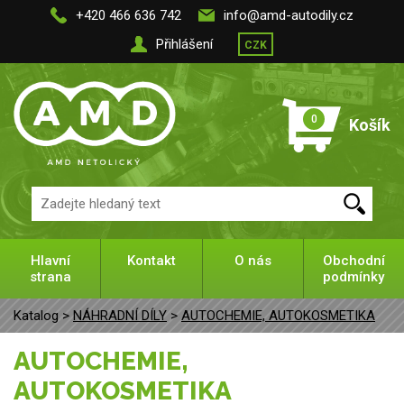
+420 466 636 742
info@amd-autodily.cz
Přihlášení
CZK
0
Košík
Hlavní
Kontakt
O nás
Obchodní
strana
podmínky
Katalog >
NÁHRADNÍ DÍLY
>
AUTOCHEMIE, AUTOKOSMETIKA
AUTOCHEMIE,
AUTOKOSMETIKA