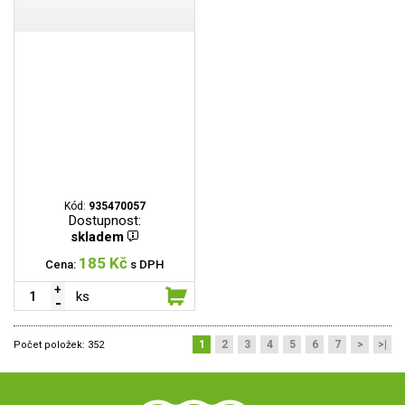
Kód:
935470057
Dostupnost:
skladem
185 Kč
Cena:
s DPH
ks
1
2
3
4
5
6
7
>
>|
Počet položek:
352