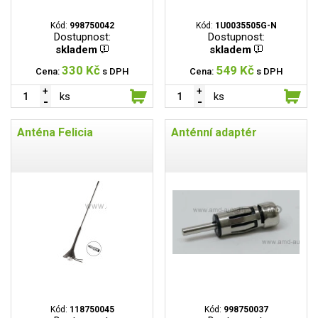
Kód:
998750042
Kód:
1U0035505G-N
Dostupnost:
Dostupnost:
skladem
skladem
330 Kč
549 Kč
Cena:
s DPH
Cena:
s DPH
ks
ks
Anténa Felicia
Anténní adaptér
Kód:
118750045
Kód:
998750037