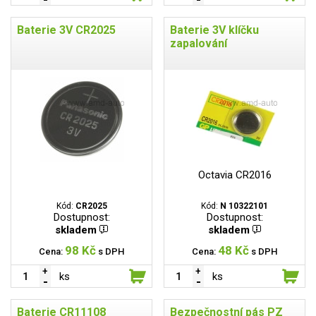
Baterie 3V CR2025
Baterie 3V klíčku
zapalování
Octavia CR2016
Kód:
CR2025
Kód:
N 10322101
Dostupnost:
Dostupnost:
skladem
skladem
98 Kč
48 Kč
Cena:
s DPH
Cena:
s DPH
ks
ks
Baterie CR11108
Bezpečnostní pás PZ