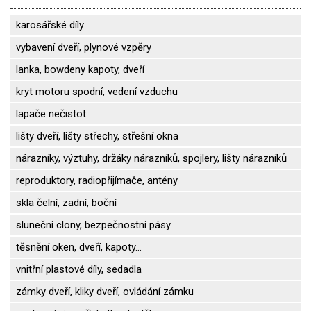
karosářské díly
vybavení dveří, plynové vzpěry
lanka, bowdeny kapoty, dveří
kryt motoru spodní, vedení vzduchu
lapače nečistot
lišty dveří, lišty střechy, střešní okna
nárazníky, výztuhy, držáky nárazníků, spojlery, lišty nárazníků
reproduktory, radiopřijímače, antény
skla čelní, zadní, boční
sluneční clony, bezpečnostní pásy
těsnění oken, dveří, kapoty...
vnitřní plastové díly, sedadla
zámky dveří, kliky dveří, ovládání zámku