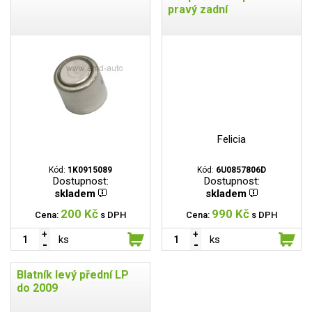
pravý zadní
Felicia
Kód:
1K0915089
Kód:
6U0857806D
Dostupnost:
Dostupnost:
skladem
skladem
200 Kč
990 Kč
Cena:
s DPH
Cena:
s DPH
ks
ks
Blatník levý přední LP
do 2009