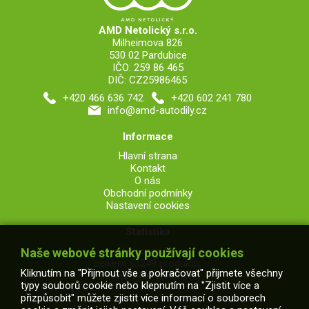
AMD Netolický s.r.o.
Milheimova 826
530 02 Pardubice
IČO: 259 86 465
DIČ: CZ25986465
+420 466 636 742
+420 602 241 780
info@amd-autodily.cz
Informace
Hlavní strana
Kontakt
O nás
Obchodní podmínky
Nastavení cookies
Statistika
V obchodě je
Naše webové stránky používají cookies
celkem 53249 produktů,
Kliknutím na "Přijmout vše a pokračovat" přijmete všechny
z toho 7109 skladem.
typy souborů cookie nebo klepnutím na "Zjistit více a
přizpůsobit" můžete zjistit více informací o souborech