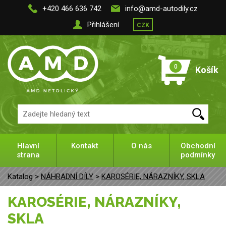
+420 466 636 742
info@amd-autodily.cz
Přihlášení
CZK
0
Košík
Hlavní
Kontakt
O nás
Obchodní
strana
podmínky
Katalog >
NÁHRADNÍ DÍLY
>
KAROSÉRIE, NÁRAZNÍKY, SKLA
KAROSÉRIE, NÁRAZNÍKY,
SKLA