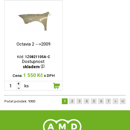
Octavia 2 -->2009
Kód:
1Z0821105A-C
Dostupnost:
skladem
1 550 Kč
Cena:
s DPH
ks
1
2
3
4
5
6
7
>
>|
Počet položek:
9300