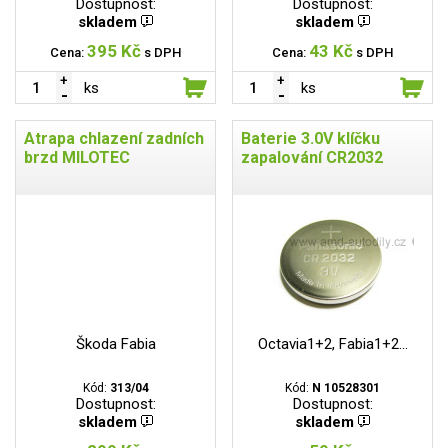
Dostupnost:
Dostupnost:
skladem
skladem
395 Kč
43 Kč
Cena:
s DPH
Cena:
s DPH
ks
ks
Atrapa chlazení zadních
Baterie 3.0V klíčku
brzd MILOTEC
zapalování CR2032
Škoda Fabia
Octavia1+2, Fabia1+2...
Kód:
313/04
Kód:
N 10528301
Dostupnost:
Dostupnost:
skladem
skladem