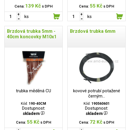
139 Kč
55 Kč
Cena:
s DPH
Cena:
s DPH
ks
ks
Brzdová trubka 5mm -
Brzdová trubka 6mm
40cm koncovky M10x1
trubka měděná CU
kovové potrubí potažené
černým...
Kód:
190-40CM
Kód:
190560601
Dostupnost:
Dostupnost:
skladem
skladem
55 Kč
72 Kč
Cena:
s DPH
Cena:
s DPH