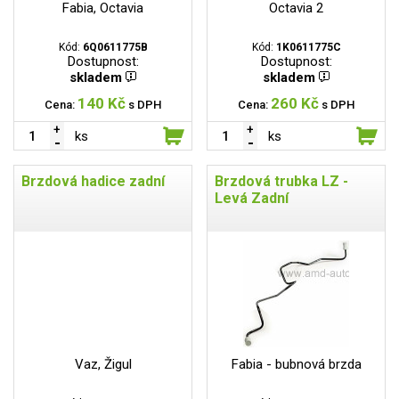
Fabia, Octavia
Octavia 2
Kód:
6Q0611775B
Kód:
1K0611775C
Dostupnost:
Dostupnost:
skladem
skladem
140 Kč
260 Kč
Cena:
s DPH
Cena:
s DPH
ks
ks
Brzdová hadice zadní
Brzdová trubka LZ -
Levá Zadní
Vaz, Žigul
Fabia - bubnová brzda