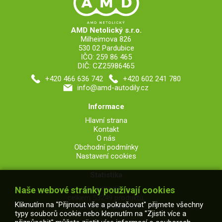
AMD Netolický s.r.o.
Milheimova 826
530 02 Pardubice
IČO: 259 86 465
DIČ: CZ25986465
+420 466 636 742
+420 602 241 780
info@amd-autodily.cz
Informace
Hlavní strana
Kontakt
O nás
Obchodní podmínky
Nastavení cookies
Statistika
V obchodě je
Naše webové stránky používají cookies
celkem 53249 produktů,
Kliknutím na "Přijmout vše a pokračovat" přijmete všechny
z toho 7113 skladem.
typy souborů cookie nebo klepnutím na "Zjistit více a