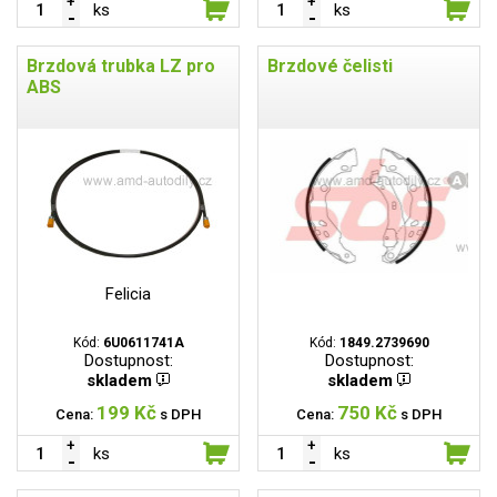
ks
ks
Brzdová trubka LZ pro
Brzdové čelisti
ABS
Felicia
Kód:
6U0611741A
Kód:
1849.2739690
Dostupnost:
Dostupnost:
skladem
skladem
199 Kč
750 Kč
Cena:
s DPH
Cena:
s DPH
ks
ks