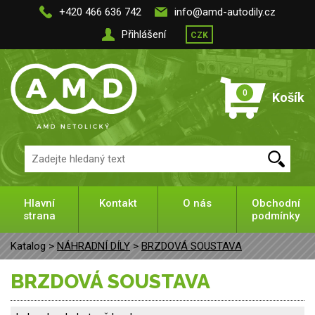
+420 466 636 742
info@amd-autodily.cz
Přihlášení
CZK
0
Košík
Hlavní
Kontakt
O nás
Obchodní
strana
podmínky
Katalog >
NÁHRADNÍ DÍLY
>
BRZDOVÁ SOUSTAVA
BRZDOVÁ SOUSTAVA