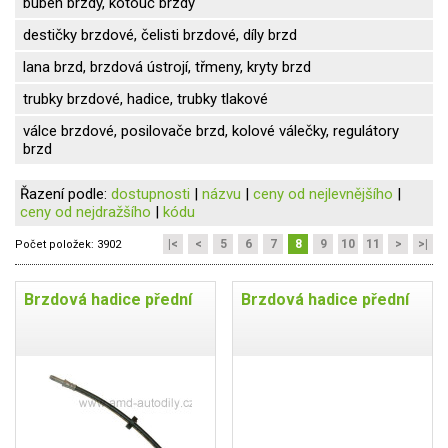
buben brzdy, kotouč brzdy
destičky brzdové, čelisti brzdové, díly brzd
lana brzd, brzdová ústrojí, třmeny, kryty brzd
trubky brzdové, hadice, trubky tlakové
válce brzdové, posilovače brzd, kolové válečky, regulátory
brzd
Řazení podle:
dostupnosti
|
názvu
|
ceny od nejlevnějšího
|
ceny od nejdražšího
|
kódu
|<
<
5
6
7
8
9
10
11
>
>|
Počet položek:
3902
Brzdová hadice přední
Brzdová hadice přední