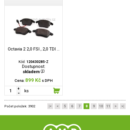
Octavia 2 2,0 FSI , 2,0 TDI ...
Kód:
120430285-Z
Dostupnost:
skladem
899 Kč
Cena:
s DPH
ks
|<
<
5
6
7
8
9
10
11
>
>|
Počet položek:
3902