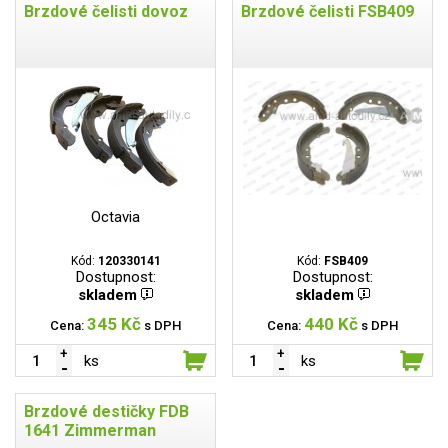
Brzdové čelisti dovoz
Brzdové čelisti FSB409
Octavia
Kód:
120330141
Kód:
FSB409
Dostupnost:
Dostupnost:
skladem
skladem
345 Kč
440 Kč
Cena:
s DPH
Cena:
s DPH
ks
ks
Brzdové destičky FDB
1641 Zimmerman