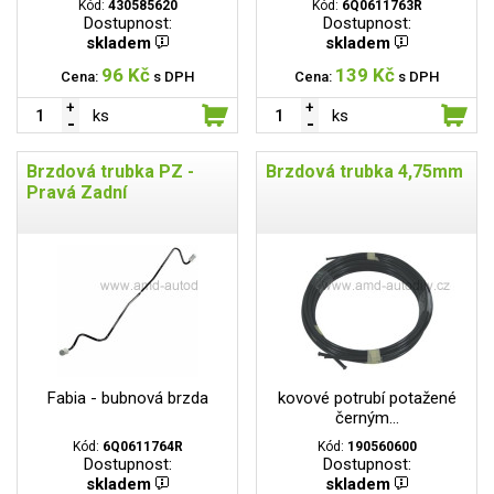
Kód:
430585620
Kód:
6Q0611763R
Dostupnost:
Dostupnost:
skladem
skladem
96 Kč
139 Kč
Cena:
s DPH
Cena:
s DPH
ks
ks
Brzdová trubka PZ -
Brzdová trubka 4,75mm
Pravá Zadní
Fabia - bubnová brzda
kovové potrubí potažené
černým...
Kód:
6Q0611764R
Kód:
190560600
Dostupnost:
Dostupnost:
skladem
skladem