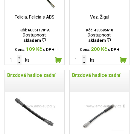
Felicia, Felicia s ABS
Vaz, Žigul
Kód:
6U0611701A
Kód:
430585610
Dostupnost:
Dostupnost:
skladem
skladem
109 Kč
200 Kč
Cena:
s DPH
Cena:
s DPH
ks
ks
Brzdová hadice zadní
Brzdová hadice zadní