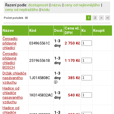
Řazení podle:
dostupnosti
|
názvu
|
ceny od nejlevnějšího
|
ceny od nejdražšího
|
kódu
1
2
>
>|
Počet položek:
30
Cena vč.
Název
Kód
Dost.
Ks
Koupit
DPH
Čerpadlo
1-3
přídavné
034965561C
2 750 Kč
dny
chladící
Čerpadlo
přídavné
1-3
251965561B
1 170 Kč
chladící
dny
BOSCH
Držák chladiče
1-3
nasávaného
1J0145808C
dny
385 Kč
vzduchu
Hadice od
chladiče
1-3
1K0145832AC
540 Kč
nasavaného
dny
vzduchu
Hadice od
chladiče
1-3