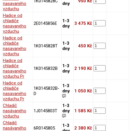
1K0145828C
950 Kč
nasavaného
dny
vzduchu
Hadice od
chladiče
1-3
2E0145856E
3 475 Kč
nasavaného
dny
vzduchu
Hadice od
chladiče
1-3
1K0145828T
450 Kč
nasavaného
dny
vzduchu
Hadice od
chladiče
1-3
1K0145832B
2 190 Kč
nasavaného
dny
vzduchu Pr
Hadice od
1-3
chladiče
1K0145832B-
dny
1 050 Kč
nasavaného
D
vzduchu Pr
Chladič
1-3
nasávaného
1J0145803T
dny
1 585 Kč
vzduchu
Chladič
1-3
nasávaného
6R0145805
2 380 Kč
dny