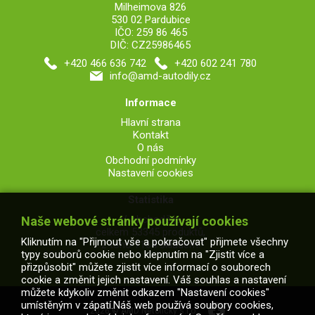
Milheimova 826
530 02 Pardubice
IČO: 259 86 465
DIČ: CZ25986465
+420 466 636 742
+420 602 241 780
info@amd-autodily.cz
Informace
Hlavní strana
Kontakt
O nás
Obchodní podmínky
Nastavení cookies
Statistika
V obchodě je
Naše webové stránky používají cookies
celkem 53345 produktů,
Kliknutím na "Přijmout vše a pokračovat" přijmete všechny
z toho 7164 skladem.
typy souborů cookie nebo klepnutím na "Zjistit více a
přizpůsobit" můžete zjistit více informací o souborech
cookie a změnit jejich nastavení. Váš souhlas a nastavení
můžete kdykoliv změnit odkazem "Nastavení cookies"
umístěným v zápatí.Náš web používá soubory cookies,
2026 © AMD Netolický s.r.o.