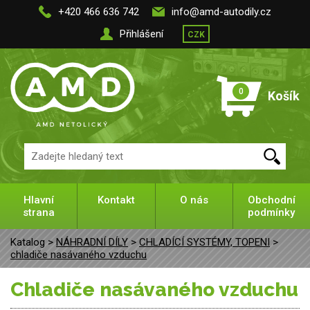
+420 466 636 742
info@amd-autodily.cz
Přihlášení
CZK
0
Košík
Hlavní
Kontakt
O nás
Obchodní
strana
podmínky
Katalog >
NÁHRADNÍ DÍLY
>
CHLADÍCÍ SYSTÉMY, TOPENI
>
chladiče nasávaného vzduchu
chladiče nasávaného vzduchu