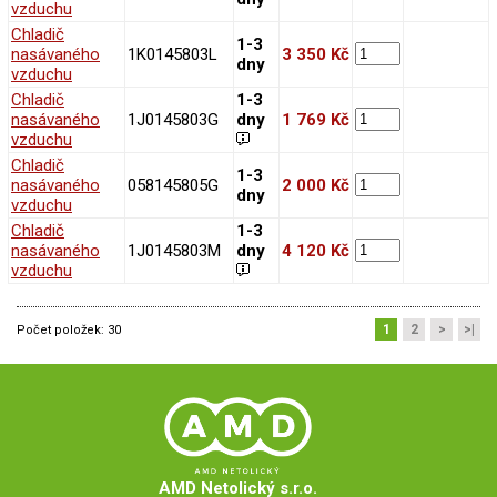
vzduchu
Chladič
1-3
nasávaného
1K0145803L
3 350 Kč
dny
vzduchu
Chladič
1-3
nasávaného
1J0145803G
dny
1 769 Kč
vzduchu
Chladič
1-3
nasávaného
058145805G
2 000 Kč
dny
vzduchu
Chladič
1-3
nasávaného
1J0145803M
dny
4 120 Kč
vzduchu
1
2
>
>|
Počet položek:
30
AMD Netolický s.r.o.