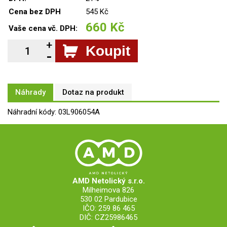
Cena bez DPH
545 Kč
660 Kč
Vaše cena vč. DPH:
Koupit
Náhrady
Dotaz na produkt
Náhradní kódy: 03L906054A
AMD Netolický s.r.o.
Milheimova 826
530 02 Pardubice
IČO: 259 86 465
DIČ: CZ25986465