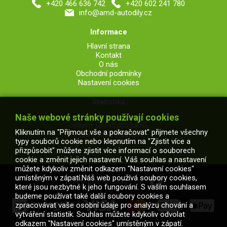
+420 466 636 742
+420 602 241 780
info@amd-autodily.cz
Informace
Hlavní strana
Kontakt
O nás
Obchodní podmínky
Nastavení cookies
Statistika
V obchodě je
Naše webové stránky používají cookies
celkem 53345 produktů,
Kliknutím na "Přijmout vše a pokračovat" přijmete všechny
z toho 7165 skladem.
typy souborů cookie nebo klepnutím na "Zjistit více a
přizpůsobit" můžete zjistit více informací o souborech
cookie a změnit jejich nastavení. Váš souhlas a nastavení
můžete kdykoliv změnit odkazem "Nastavení cookies"
umístěným v zápatí.Náš web používá soubory cookies,
2026 © AMD Netolický s.r.o.
které jsou nezbytné k jeho fungování. S vaším souhlasem
budeme používat také další soubory cookies a
zpracovávat vaše osobní údaje pro analýzu chování a
vytváření statistik. Souhlas můžete kdykoliv odvolat
odkazem "Nastavení cookies" umístěným v zápatí.