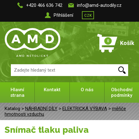
+420 466 636 742
info@amd-autodily.cz
Přihlášení
CZK
0
Košík
Hlavní
Kontakt
O nás
Obchodní
strana
podmínky
Katalog >
NÁHRADNÍ DÍLY
>
ELEKTRICKÁ VÝBAVA
>
měřiče
hmotnosti vzduchu
Snímač tlaku paliva