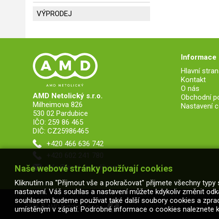
VÝPRODEJ
Informace
Hlavní stran
Kontakt
O nás
AMD Netolický s.r.o.
Obchodní p
Milheimova 826
Nastavení c
530 02 Pardubice
IČO: 259 86 465
DIČ: CZ25986465
+420 466 636 742
+420 602 241 780
info@amd-autodily.cz
Naše webové stránky používají cookies
Kliknutím na "Přijmout vše a pokračovat" přijmete všechny typy 
nastavení. Váš souhlas a nastavení můžete kdykoliv změnit od
souhlasem budeme používat také další soubory cookies a zpraco
2026 © AMD Netolický s.r.o.
umístěným v zápatí. Podrobné informace o cookies naleznete klikn