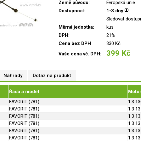
Země původu:
Evropská unie
Dostupnost:
1-3 dny
Sledovat dostup
Měrná jednotka:
kus
DPH:
21%
Cena bez DPH
330 Kč
399 Kč
Vaše cena vč. DPH:
Náhrady
Dotaz na produkt
Řada a model
Moto
FAVORIT (781)
1.3 13
FAVORIT (781)
1.3 13
FAVORIT (781)
1.3 13
FAVORIT (781)
1.3 13
FAVORIT (781)
1.3 13
FAVORIT (781)
1.3 13