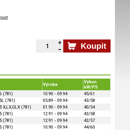
nost
Koupit
Výkon
r
Výroba
kW/PS
6 (781)
10.90 - 09.94
45/61
5L (781)
05.89 - 09.94
43/58
5 X,LX,GLX (781)
01.90 - 09.94
40/54
5 (781)
12.91 - 09.94
43/58
5 (781)
12.91 - 09.94
42/57
5 (781)
10.90 - 09.94
44/60