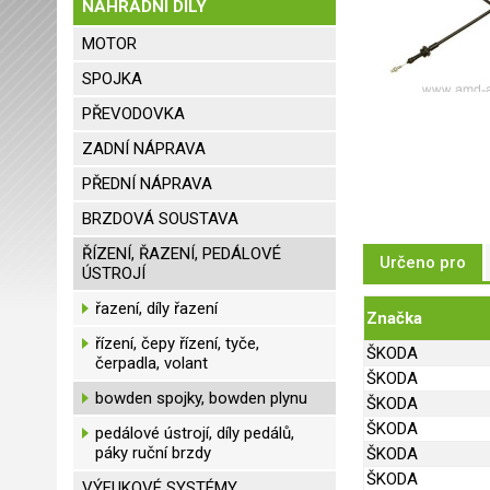
NÁHRADNÍ DÍLY
MOTOR
SPOJKA
PŘEVODOVKA
ZADNÍ NÁPRAVA
PŘEDNÍ NÁPRAVA
BRZDOVÁ SOUSTAVA
ŘÍZENÍ, ŘAZENÍ, PEDÁLOVÉ
Určeno pro
ÚSTROJÍ
řazení, díly řazení
Značka
řízení, čepy řízení, tyče,
ŠKODA
čerpadla, volant
ŠKODA
bowden spojky, bowden plynu
ŠKODA
ŠKODA
pedálové ústrojí, díly pedálů,
páky ruční brzdy
ŠKODA
ŠKODA
VÝFUKOVÉ SYSTÉMY