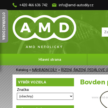
+420 466 636 742
info@amd-autodily.cz
OTEVÍRACÍ DOBA
Hlavní strana
Katalog >
NÁHRADNÍ DÍLY
>
ŘÍZENÍ, ŘAZENÍ, PEDÁLOVÉ 
Bovden
VÝBĚR VOZIDLA
Značka: