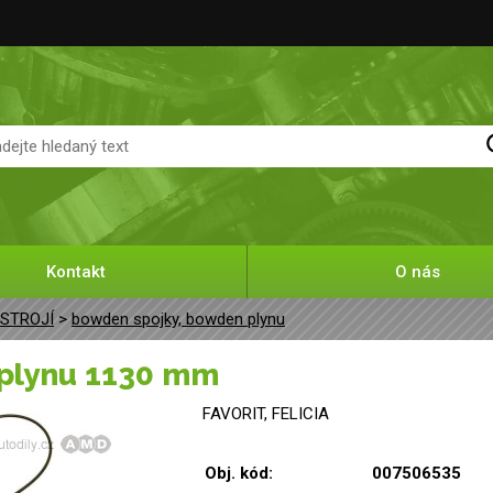
Kontakt
O nás
ÚSTROJÍ
>
bowden spojky, bowden plynu
 plynu 1130 mm
FAVORIT, FELICIA
Obj. kód:
007506535