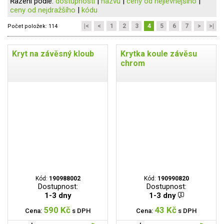
Řazení podle:
dostupnosti
|
názvu
|
ceny od nejlevnějšího
|
ceny od nejdražšího
|
kódu
|<
<
1
2
3
4
5
6
7
>
>|
Počet položek:
114
Kryt na závěsný kloub
Krytka koule závěsu
chrom
Kód:
190988002
Kód:
190990820
Dostupnost:
Dostupnost:
1-3 dny
1-3 dny
590 Kč
43 Kč
Cena:
s DPH
Cena:
s DPH