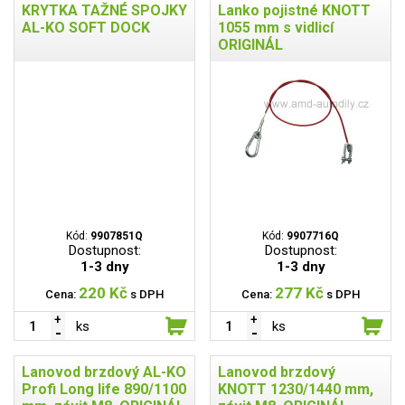
KRYTKA TAŽNÉ SPOJKY
Lanko pojistné KNOTT
AL-KO SOFT DOCK
1055 mm s vidlicí
ORIGINÁL
Kód:
9907851Q
Kód:
9907716Q
Dostupnost:
Dostupnost:
1-3 dny
1-3 dny
220 Kč
277 Kč
Cena:
s DPH
Cena:
s DPH
ks
ks
Lanovod brzdový AL-KO
Lanovod brzdový
Profi Long life 890/1100
KNOTT 1230/1440 mm,