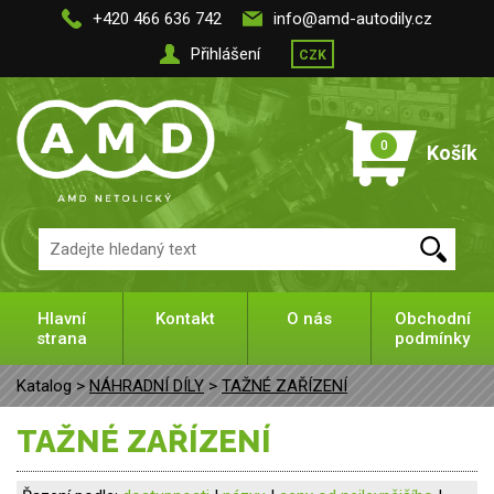
+420 466 636 742
info@amd-autodily.cz
Přihlášení
CZK
0
Košík
Hlavní
Kontakt
O nás
Obchodní
strana
podmínky
Katalog >
NÁHRADNÍ DÍLY
>
TAŽNÉ ZAŘÍZENÍ
TAŽNÉ ZAŘÍZENÍ