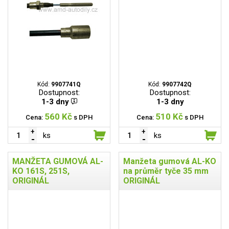
Kód:
9907741Q
Kód:
9907742Q
Dostupnost:
Dostupnost:
1-3 dny
1-3 dny
560 Kč
510 Kč
Cena:
s DPH
Cena:
s DPH
ks
ks
MANŽETA GUMOVÁ AL-
Manžeta gumová AL-KO
KO 161S, 251S,
na průměr tyče 35 mm
ORIGINÁL
ORIGINÁL