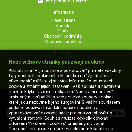
info@amd-autodily.cz
Informace
Hlavní strana
Kontakt
O nás
Obchodní podmínky
Nastavení cookies
Statistika
V obchodě je
Naše webové stránky používají cookies
celkem 53345 produktů,
Kliknutím na "Přijmout vše a pokračovat" přijmete všechny
z toho 7165 skladem.
typy souborů cookie nebo klepnutím na "Zjistit více a
přizpůsobit" můžete zjistit více informací o souborech
cookie a změnit jejich nastavení. Váš souhlas a nastavení
můžete kdykoliv změnit odkazem "Nastavení cookies"
umístěným v zápatí.Náš web používá soubory cookies,
2026 © AMD Netolický s.r.o.
které jsou nezbytné k jeho fungování. S vaším souhlasem
budeme používat také další soubory cookies a
zpracovávat vaše osobní údaje pro analýzu chování a
vytváření statistik. Souhlas můžete kdykoliv odvolat
odkazem "Nastavení cookies" umístěným v zápatí.
Podrobné informace o cookies naleznete kliknutím na
Redakční systém MultiCMS