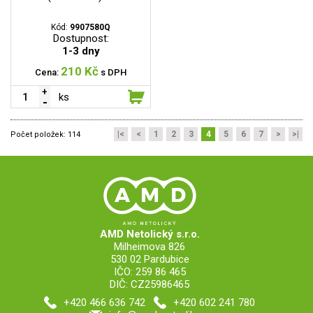
Kód:
9907580Q
Dostupnost:
1-3 dny
210 Kč
Cena:
s DPH
ks
|<
<
1
2
3
4
5
6
7
>
>|
Počet položek:
114
AMD Netolický s.r.o.
Milheimova 826
530 02 Pardubice
IČO: 259 86 465
DIČ: CZ25986465
+420 466 636 742
+420 602 241 780