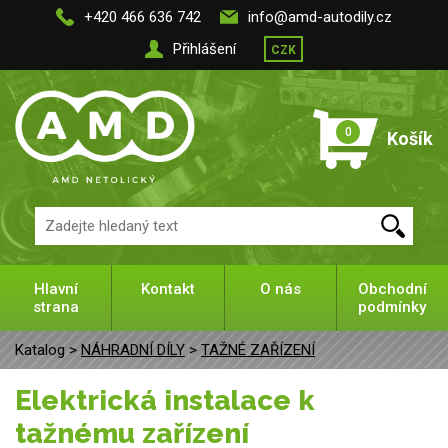
+420 466 636 742
info@amd-autodily.cz
Přihlášení
CZK
0
Košík
Hlavní
Kontakt
O nás
Obchodní
strana
podmínky
Katalog >
NÁHRADNÍ DÍLY
>
TAŽNÉ ZAŘÍZENÍ
Elektrická instalace k
tažnému zařízení