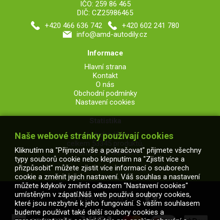
IČO: 259 86 465
DIČ: CZ25986465
+420 466 636 742
+420 602 241 780
info@amd-autodily.cz
Informace
Hlavní strana
Kontakt
O nás
Obchodní podmínky
Nastavení cookies
Statistika
V obchodě je
Naše webové stránky používají cookies
celkem 53345 produktů,
Kliknutím na "Přijmout vše a pokračovat" přijmete všechny
z toho 7165 skladem.
typy souborů cookie nebo klepnutím na "Zjistit více a
přizpůsobit" můžete zjistit více informací o souborech
cookie a změnit jejich nastavení. Váš souhlas a nastavení
můžete kdykoliv změnit odkazem "Nastavení cookies"
umístěným v zápatí.Náš web používá soubory cookies,
2026 © AMD Netolický s.r.o.
které jsou nezbytné k jeho fungování. S vaším souhlasem
budeme používat také další soubory cookies a