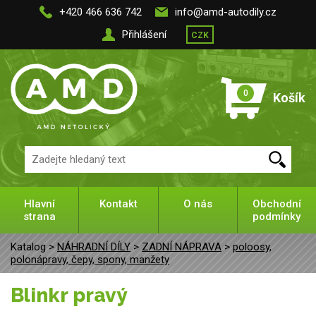
+420 466 636 742
info@amd-autodily.cz
Přihlášení
CZK
0
Košík
Hlavní
Kontakt
O nás
Obchodní
strana
podmínky
Katalog >
NÁHRADNÍ DÍLY
>
ZADNÍ NÁPRAVA
>
poloosy,
polonápravy, čepy, spony, manžety
Blinkr pravý