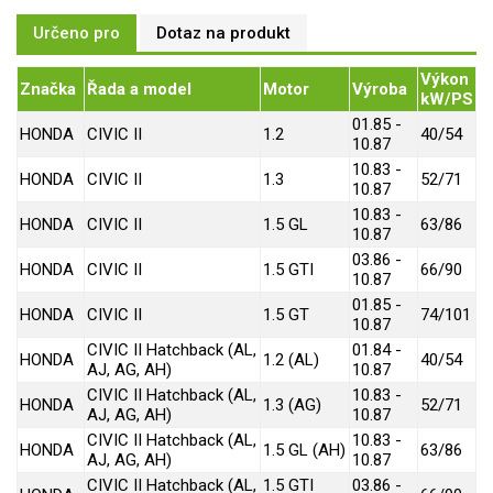
Určeno pro
Dotaz na produkt
Výkon
Značka
Řada a model
Motor
Výroba
kW/PS
01.85 -
HONDA
CIVIC II
1.2
40/54
10.87
10.83 -
HONDA
CIVIC II
1.3
52/71
10.87
10.83 -
HONDA
CIVIC II
1.5 GL
63/86
10.87
03.86 -
HONDA
CIVIC II
1.5 GTI
66/90
10.87
01.85 -
HONDA
CIVIC II
1.5 GT
74/101
10.87
CIVIC II Hatchback (AL,
01.84 -
HONDA
1.2 (AL)
40/54
AJ, AG, AH)
10.87
CIVIC II Hatchback (AL,
10.83 -
HONDA
1.3 (AG)
52/71
AJ, AG, AH)
10.87
CIVIC II Hatchback (AL,
10.83 -
HONDA
1.5 GL (AH)
63/86
AJ, AG, AH)
10.87
CIVIC II Hatchback (AL,
1.5 GTI
03.86 -