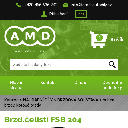
+420 466 636 742
info@amd-autodily.cz
Přihlášení
CZK
0
Košík
Hlavní
Kontakt
O nás
Obchodní
strana
podmínky
Katalog >
NÁHRADNÍ DÍLY
>
BRZDOVÁ SOUSTAVA
>
buben
brzdy, kotouč brzdy
Brzd.čelisti FSB 204