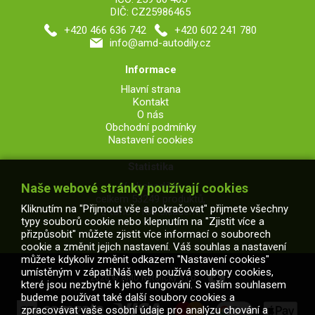
DIČ: CZ25986465
+420 466 636 742
+420 602 241 780
info@amd-autodily.cz
Informace
Hlavní strana
Kontakt
O nás
Obchodní podmínky
Nastavení cookies
Statistika
V obchodě je
Naše webové stránky používají cookies
celkem 53249 produktů,
Kliknutím na "Přijmout vše a pokračovat" přijmete všechny
z toho 7108 skladem.
typy souborů cookie nebo klepnutím na "Zjistit více a
přizpůsobit" můžete zjistit více informací o souborech
cookie a změnit jejich nastavení. Váš souhlas a nastavení
můžete kdykoliv změnit odkazem "Nastavení cookies"
umístěným v zápatí.Náš web používá soubory cookies,
2026 © AMD Netolický s.r.o.
které jsou nezbytné k jeho fungování. S vaším souhlasem
budeme používat také další soubory cookies a
zpracovávat vaše osobní údaje pro analýzu chování a