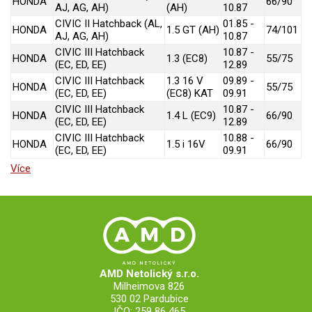
HONDA
66/90
AJ, AG, AH)
(AH)
10.87
CIVIC II Hatchback (AL,
01.85 -
HONDA
1.5 GT (AH)
74/101
AJ, AG, AH)
10.87
CIVIC III Hatchback
10.87 -
HONDA
1.3 (EC8)
55/75
(EC, ED, EE)
12.89
CIVIC III Hatchback
1.3 16 V
09.89 -
HONDA
55/75
(EC, ED, EE)
(EC8) KAT
09.91
CIVIC III Hatchback
10.87 -
HONDA
1.4 L (EC9)
66/90
(EC, ED, EE)
12.89
CIVIC III Hatchback
10.88 -
HONDA
1.5 i 16V
66/90
(EC, ED, EE)
09.91
Více
AMD Netolický s.r.o.
Milheimova 826
530 02 Pardubice
IČO: 259 86 465