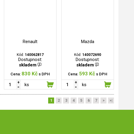
Renault
Mazda
Kód:
140062817
Kód:
140072690
Dostupnost:
Dostupnost:
skladem
skladem
830 Kč
593 Kč
Cena:
s DPH
Cena:
s DPH
ks
ks
1
2
3
4
5
6
7
>
>|