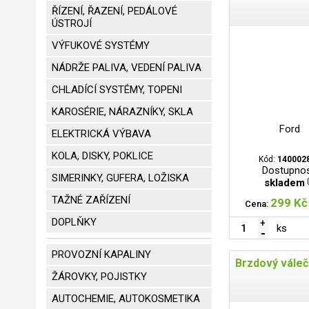
ŘÍZENÍ, ŘAZENÍ, PEDÁLOVÉ
ÚSTROJÍ
VÝFUKOVÉ SYSTÉMY
NÁDRŽE PALIVA, VEDENÍ PALIVA
CHLADÍCÍ SYSTÉMY, TOPENI
KAROSÉRIE, NÁRAZNÍKY, SKLA
Ford
ELEKTRICKÁ VÝBAVA
KOLA, DISKY, POKLICE
Kód:
140002
Dostupnos
SIMERINKY, GUFERA, LOŽISKA
skladem
TAŽNÉ ZAŘÍZENÍ
299 Kč
Cena:
DOPLŇKY
ks
PROVOZNÍ KAPALINY
Brzdový vále
ŽÁROVKY, POJISTKY
AUTOCHEMIE, AUTOKOSMETIKA