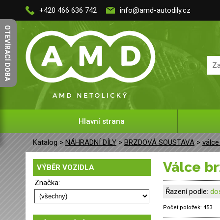
+420 466 636 742
info@amd-autodily.cz
OTEVÍRACÍ DOBA
Hlavní strana
Katalog >
NÁHRADNÍ DÍLY
>
BRZDOVÁ SOUSTAVA
>
válce
válce b
VÝBĚR VOZIDLA
Značka:
Řazení podle:
do
Počet položek:
453