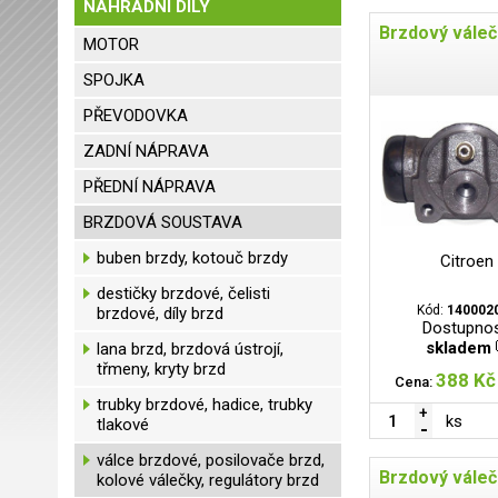
NÁHRADNÍ DÍLY
Brzdový vále
MOTOR
SPOJKA
PŘEVODOVKA
ZADNÍ NÁPRAVA
PŘEDNÍ NÁPRAVA
BRZDOVÁ SOUSTAVA
buben brzdy, kotouč brzdy
Citroen
destičky brzdové, čelisti
Kód:
140002
brzdové, díly brzd
Dostupnos
skladem
lana brzd, brzdová ústrojí,
třmeny, kryty brzd
388 Kč
Cena:
trubky brzdové, hadice, trubky
ks
tlakové
válce brzdové, posilovače brzd,
Brzdový vále
kolové válečky, regulátory brzd