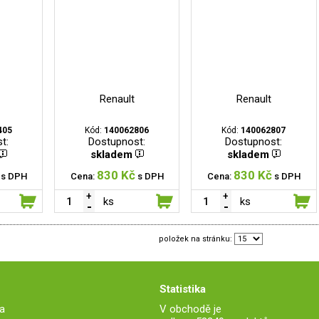
Renault
Renault
405
Kód:
140062806
Kód:
140062807
t:
Dostupnost:
Dostupnost:
skladem
skladem
830 Kč
830 Kč
s DPH
Cena:
s DPH
Cena:
s DPH
ks
ks
položek na stránku:
Statistika
a
V obchodě je