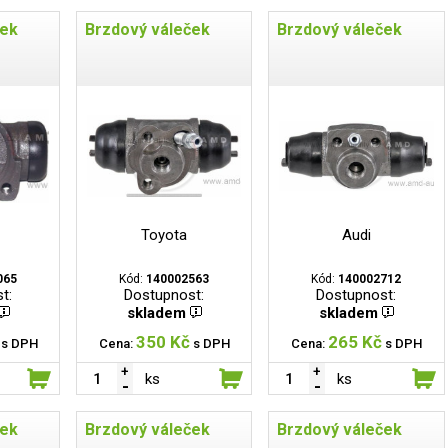
ček
Brzdový váleček
Brzdový váleček
Toyota
Audi
065
Kód:
140002563
Kód:
140002712
t:
Dostupnost:
Dostupnost:
skladem
skladem
350 Kč
265 Kč
s DPH
Cena:
s DPH
Cena:
s DPH
ks
ks
ček
Brzdový váleček
Brzdový váleček