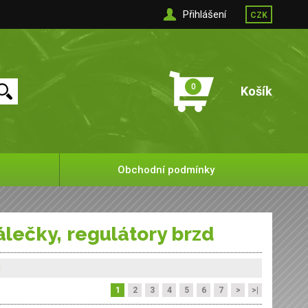
Přihlášení
CZK
0
Košík
Obchodní podmínky
álečky, regulátory brzd
u
1
2
3
4
5
6
7
>
>|