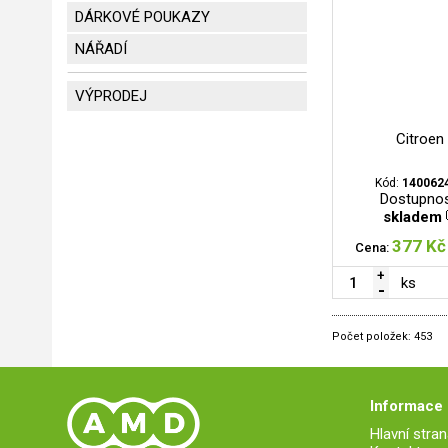
DÁRKOVÉ POUKAZY
NÁŘADÍ
VÝPRODEJ
Citroen
Kód:
140062
Dostupnos
skladem
377 Kč
Cena:
ks
Počet položek:
453
Informace
Hlavní stran