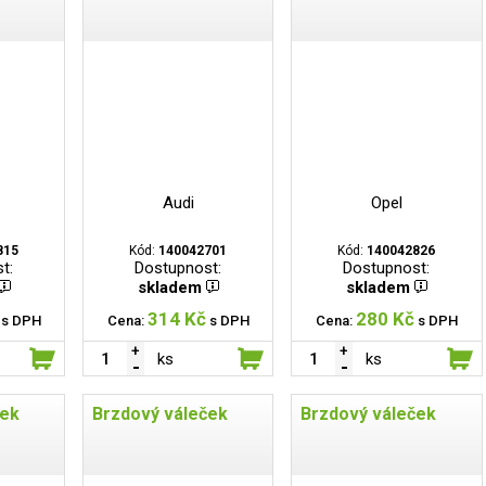
Audi
Opel
815
Kód:
140042701
Kód:
140042826
t:
Dostupnost:
Dostupnost:
skladem
skladem
314 Kč
280 Kč
s DPH
Cena:
s DPH
Cena:
s DPH
ks
ks
ček
Brzdový váleček
Brzdový váleček