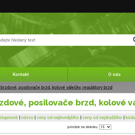
Kontakt
O nás
 brzdové, posilovače brzd, kolové válečky, regulátory brzd
rzdové, posilovače brzd, kolové v
stupnosti
|
názvu
|
ceny od nejlevnějšího
|
ceny od nejdražšího
|
kód
položek na stránku: