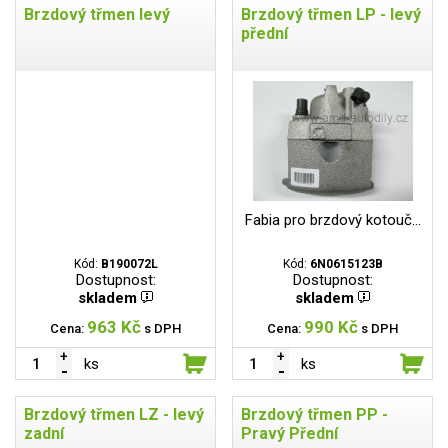
Brzdový třmen levý
Brzdový třmen LP - levý
přední
Fabia pro brzdový kotouč...
Kód:
B190072L
Kód:
6N0615123B
Dostupnost:
Dostupnost:
skladem
skladem
963 Kč
990 Kč
Cena:
s DPH
Cena:
s DPH
ks
ks
Brzdový třmen LZ - levý
Brzdový třmen PP -
zadní
Pravý Přední