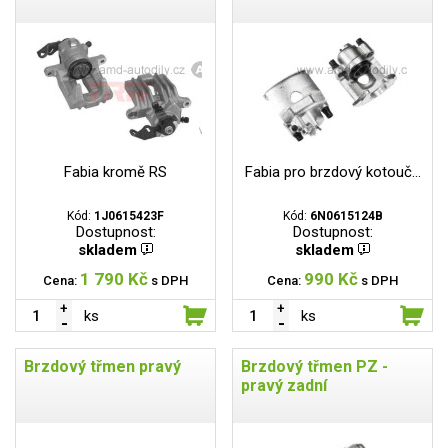
Fabia kromě RS
Fabia pro brzdový kotouč...
Kód:
1J0615423F
Kód:
6N0615124B
Dostupnost:
Dostupnost:
skladem
skladem
1 790 Kč
990 Kč
Cena:
s DPH
Cena:
s DPH
ks
ks
Brzdový třmen pravý
Brzdový třmen PZ -
pravý zadní