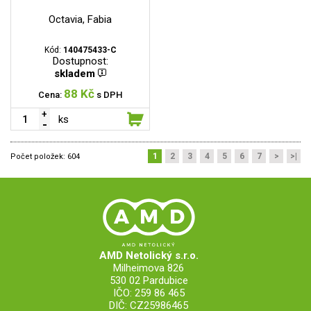
Octavia, Fabia
Kód:
140475433-C
Dostupnost:
skladem
88 Kč
Cena:
s DPH
ks
1
2
3
4
5
6
7
>
>|
Počet položek:
604
AMD Netolický s.r.o.
Milheimova 826
530 02 Pardubice
IČO: 259 86 465
DIČ: CZ25986465