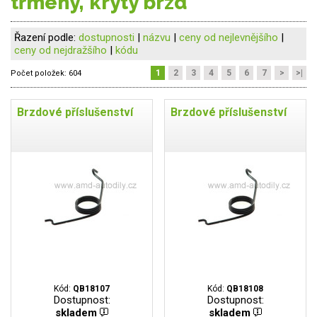
třmeny, kryty brzd
Řazení podle:
dostupnosti
|
názvu
|
ceny od nejlevnějšího
|
ceny od nejdražšího
|
kódu
1
2
3
4
5
6
7
>
>|
Počet položek:
604
Brzdové příslušenství
Brzdové příslušenství
Kód:
QB18107
Kód:
QB18108
Dostupnost:
Dostupnost:
skladem
skladem