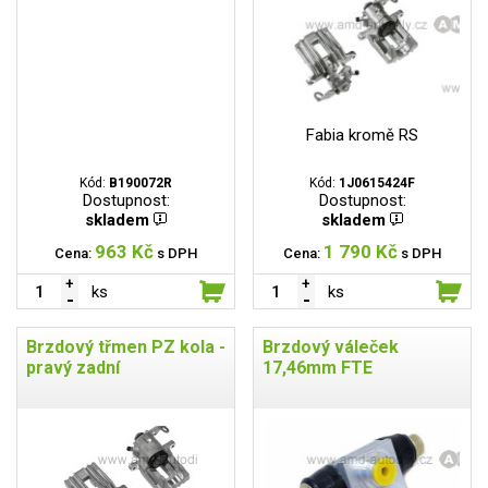
Fabia kromě RS
Kód:
B190072R
Kód:
1J0615424F
Dostupnost:
Dostupnost:
skladem
skladem
963 Kč
1 790 Kč
Cena:
s DPH
Cena:
s DPH
ks
ks
Brzdový třmen PZ kola -
Brzdový váleček
pravý zadní
17,46mm FTE