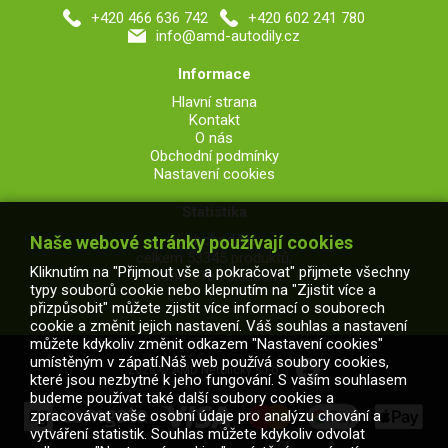
+420 466 636 742
+420 602 241 780
info@amd-autodily.cz
Informace
Hlavní strana
Kontakt
O nás
Obchodní podmínky
Nastavení cookies
Statistika
V obchodě je
Naše webové stránky používají cookies
celkem 53345 produktů,
Kliknutím na "Přijmout vše a pokračovat" přijmete všechny
z toho 7164 skladem.
typy souborů cookie nebo klepnutím na "Zjistit více a
přizpůsobit" můžete zjistit více informací o souborech
cookie a změnit jejich nastavení. Váš souhlas a nastavení
můžete kdykoliv změnit odkazem "Nastavení cookies"
umístěným v zápatí.Náš web používá soubory cookies,
2026 © AMD Netolický s.r.o.
které jsou nezbytné k jeho fungování. S vaším souhlasem
budeme používat také další soubory cookies a
zpracovávat vaše osobní údaje pro analýzu chování a
vytváření statistik. Souhlas můžete kdykoliv odvolat