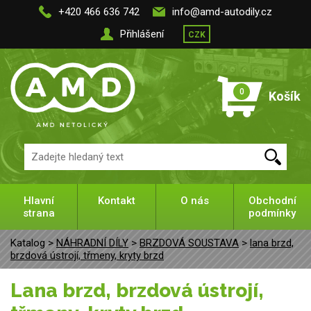
+420 466 636 742
info@amd-autodily.cz
Přihlášení
CZK
0
Košík
Hlavní
Kontakt
O nás
Obchodní
strana
podmínky
Katalog >
NÁHRADNÍ DÍLY
>
BRZDOVÁ SOUSTAVA
>
lana brzd,
brzdová ústrojí, třmeny, kryty brzd
lana brzd, brzdová ústrojí,