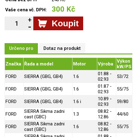
300 Kč
Vaše cena vč. DPH:
Koupit
Určeno pro
Dotaz na produkt
Výkon
Značka
Řada a model
Motor
Výroba
kW/PS
01.88 -
FORD
SIERRA (GBG, GB4)
1.6
53/72
02.93
01.87 -
FORD
SIERRA (GBG, GB4)
1.6
55/75
02.93
10.89 -
FORD
SIERRA (GBG, GB4)
1.6 i
59/80
02.93
SIERRA Sikma zadni
08.82 -
FORD
1.3
44/60
cast (GBC)
12.86
SIERRA Sikma zadni
08.82 -
FORD
1.6
55/75
cast (GBC)
12.86
SIERRA Sikma zadni
01.88 -