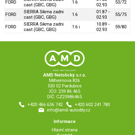
FORD
1.6
53/72
cast (GBC, GBG)
02.93
SIERRA Sikma zadni
01.87 -
FORD
1.6
55/75
cast (GBC, GBG)
02.93
SIERRA Sikma zadni
10.89 -
FORD
1.6 i
59/80
cast (GBC, GBG)
02.93
AMD Netolický s.r.o.
Milheimova 826
530 02 Pardubice
IČO: 259 86 465
DIČ: CZ25986465
+420 466 636 742
+420 602 241 780
info@amd-autodily.cz
Informace
Hlavní strana