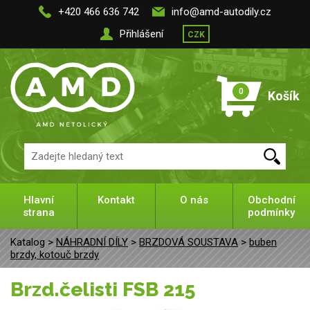
+420 466 636 742
info@amd-autodily.cz
Přihlášení
CZK
0
Košík
Hlavní
Kontakt
O nás
Obchodní
strana
podmínky
Katalog >
NÁHRADNÍ DÍLY
>
BRZDOVÁ SOUSTAVA
>
buben
brzdy, kotouč brzdy
Brzd.čelisti FSB 215