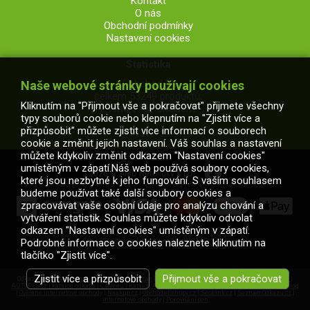
Kontakt
O nás
Obchodní podmínky
Nastavení cookies
Statistika
V obchodě je
Naše webové stránky používají cookies
celkem 53249 produktů,
Kliknutím na "Přijmout vše a pokračovat" přijmete všechny
z toho 7107 skladem.
typy souborů cookie nebo klepnutím na "Zjistit více a
přizpůsobit" můžete zjistit více informací o souborech
cookie a změnit jejich nastavení. Váš souhlas a nastavení
můžete kdykoliv změnit odkazem "Nastavení cookies"
umístěným v zápatí.Náš web používá soubory cookies,
2026 © AMD Netolický s.r.o.
které jsou nezbytné k jeho fungování. S vaším souhlasem
budeme používat také další soubory cookies a
zpracovávat vaše osobní údaje pro analýzu chování a
vytváření statistik. Souhlas můžete kdykoliv odvolat
odkazem "Nastavení cookies" umístěným v zápatí.
Podrobné informace o cookies naleznete kliknutím na
Redakční systém MultiCMS
tlačítko "Zjistit více".
Zjistit více a přizpůsobit
Přijmout vše a pokračovat
Odkazy:
AMK - Vše pro auto, zábavu a volný čas
|
Autodennik.eu – Najlepší Auto-moto Katalóg
|
AUTOPES.cz
|
katalog odkazů
|
CZIN.eu
|
Katalog Autopes
|
Katalog-Firem.com
|
Newsportal katalog
|
Ověřené internetové obchody
|
Naakup.cz
|
Obchody-Eshopy.cz
|
SeoLink.cz
|
SeznamOdkazu.cz
|
internetové obchody
|
Porovnání cen