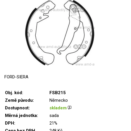
FORD-SIERA
Obj. kód:
FSB215
Země původu:
Německo
Dostupnost:
skladem
Měrná jednotka:
sada
DPH:
21%
Cena bez DPH
248 Kč