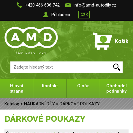
+420 466 636 742
info@amd-autodily.cz
Přihlášení
CZK
0
Košík
Hlavní
Kontakt
O nás
Obchodní
strana
podmínky
Katalog >
NÁHRADNÍ DÍLY
>
DÁRKOVÉ POUKAZY
DÁRKOVÉ POUKAZY