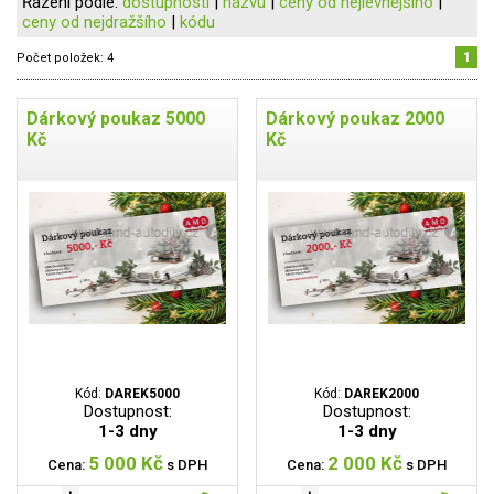
Řazení podle:
dostupnosti
|
názvu
|
ceny od nejlevnějšího
|
ceny od nejdražšího
|
kódu
1
Počet položek:
4
Dárkový poukaz 5000
Dárkový poukaz 2000
Kč
Kč
Kód:
DAREK5000
Kód:
DAREK2000
Dostupnost:
Dostupnost:
1-3 dny
1-3 dny
5 000 Kč
2 000 Kč
Cena:
s DPH
Cena:
s DPH