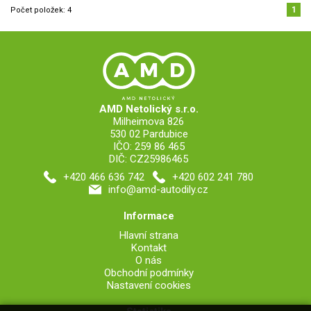
1
Počet položek:
4
AMD Netolický s.r.o.
Milheimova 826
530 02 Pardubice
IČO: 259 86 465
DIČ: CZ25986465
+420 466 636 742
+420 602 241 780
info@amd-autodily.cz
Informace
Hlavní strana
Kontakt
O nás
Obchodní podmínky
Nastavení cookies