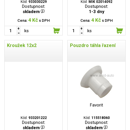
Kód:
933030229
Kód:
MIK 02014092
Dostupnost:
Dostupnost:
skladem
1-3 dny
4 Kč
4 Kč
Cena:
s DPH
Cena:
s DPH
ks
ks
Kroužek 12x2
Pouzdro táhla řazení
Favorit
Kód:
933201222
Kód:
115518060
Dostupnost:
Dostupnost:
skladem
skladem