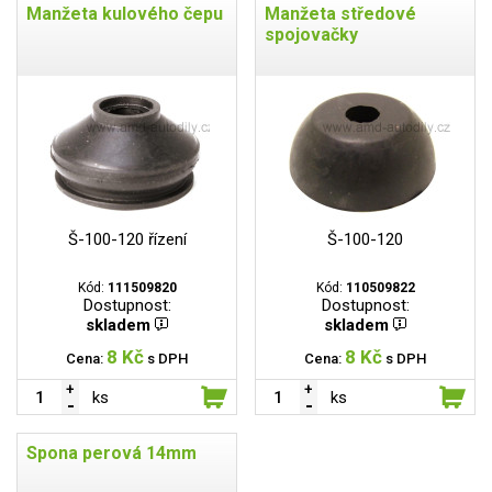
Manžeta kulového čepu
Manžeta středové
spojovačky
Š-100-120 řízení
Š-100-120
Kód:
111509820
Kód:
110509822
Dostupnost:
Dostupnost:
skladem
skladem
8 Kč
8 Kč
Cena:
s DPH
Cena:
s DPH
ks
ks
Spona perová 14mm