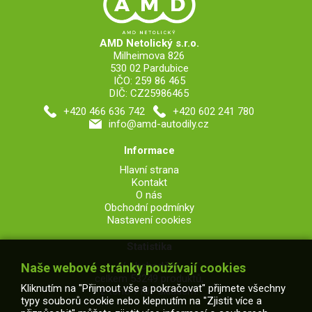
AMD Netolický s.r.o.
Milheimova 826
530 02 Pardubice
IČO: 259 86 465
DIČ: CZ25986465
+420 466 636 742
+420 602 241 780
info@amd-autodily.cz
Informace
Hlavní strana
Kontakt
O nás
Obchodní podmínky
Nastavení cookies
Statistika
V obchodě je
Naše webové stránky používají cookies
celkem 53249 produktů,
Kliknutím na "Přijmout vše a pokračovat" přijmete všechny
z toho 7107 skladem.
typy souborů cookie nebo klepnutím na "Zjistit více a