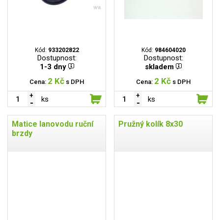
Kód:
933202822
Kód:
984604020
Dostupnost:
Dostupnost:
1-3 dny
skladem
2 Kč
2 Kč
Cena:
s DPH
Cena:
s DPH
ks
ks
Matice lanovodu ruční
Pružný kolík 8x30
brzdy