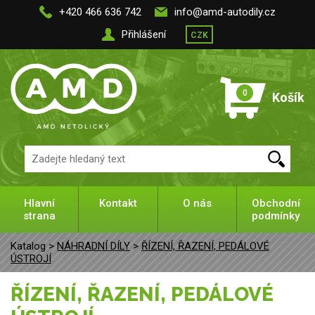
+420 466 636 742
info@amd-autodily.cz
Přihlášení
CZK
0
Košík
Hlavní
Kontakt
O nás
Obchodní
strana
podmínky
Katalog >
NÁHRADNÍ DÍLY
>
ŘÍZENÍ, ŘAZENÍ, PEDÁLOVÉ
ÚSTROJÍ
ŘÍZENÍ, ŘAZENÍ, PEDÁLOVÉ