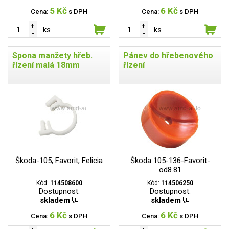
5 Kč
6 Kč
Cena:
s DPH
Cena:
s DPH
ks
ks
Spona manžety hřeb.
Pánev do hřebenového
řízení malá 18mm
řízení
Škoda-105, Favorit, Felicia
Škoda 105-136-Favorit-
od8.81
Kód:
114508600
Kód:
114506250
Dostupnost:
Dostupnost:
skladem
skladem
6 Kč
6 Kč
Cena:
s DPH
Cena:
s DPH