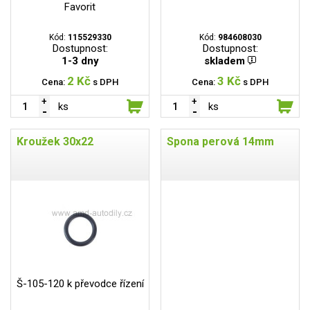
Favorit
Kód:
115529330
Kód:
984608030
Dostupnost:
Dostupnost:
1-3 dny
skladem
2 Kč
3 Kč
Cena:
s DPH
Cena:
s DPH
ks
ks
Kroužek 30x22
Spona perová 14mm
Š-105-120 k převodce řízení