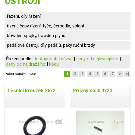
ÚSTROJÍ
řazení, díly řazení
řízení, čepy řízení, tyče, čerpadla, volant
bowden spojky, bowden plynu
pedálové ústrojí, díly pedálů, páky ruční brzdy
Řazení podle:
dostupnosti
|
názvu
|
ceny od nejlevnějšího
|
ceny od nejdražšího
|
kódu
1
2
3
4
5
6
7
>
>|
Počet položek:
1334
Těsnící kroužek 28x2
Pružný kolík 4x20