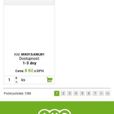
Kód:
MIK015/AMLW1
Dostupnost:
1-3 dny
8 Kč
Cena:
s DPH
ks
1
2
3
4
5
6
7
>
>|
Počet položek:
1334