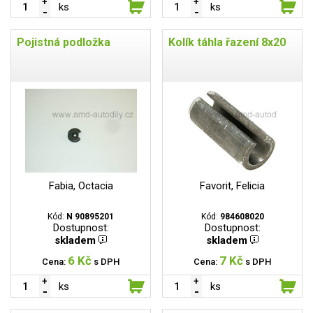
ks
ks
Pojistná podložka
Kolík táhla řazení 8x20
Fabia, Octacia
Favorit, Felicia
Kód:
N 90895201
Kód:
984608020
Dostupnost:
Dostupnost:
skladem
skladem
6 Kč
7 Kč
Cena:
s DPH
Cena:
s DPH
ks
ks