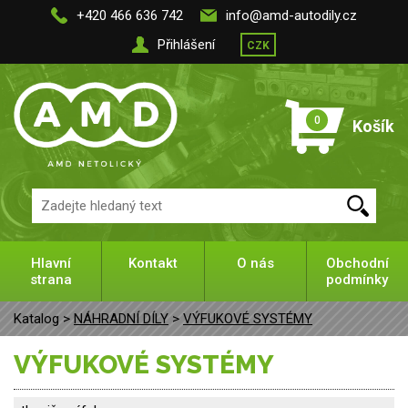
+420 466 636 742
info@amd-autodily.cz
Přihlášení
CZK
0
Košík
Hlavní
Kontakt
O nás
Obchodní
strana
podmínky
Katalog >
NÁHRADNÍ DÍLY
>
VÝFUKOVÉ SYSTÉMY
VÝFUKOVÉ SYSTÉMY