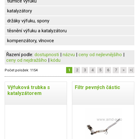
tlumiče výfuku
katalyzátory
držáky výfuku, spony
těsnění výfuku a katalyzátoru
kompenzátory, vlnovce
Řazení podle:
dostupnosti
|
názvu
|
ceny od nejlevnějšího
|
ceny od nejdražšího
|
kódu
1
2
3
4
5
6
7
>
>|
Počet položek:
1154
Výfuková trubka s
Filtr pevných částic
katalyzátorem