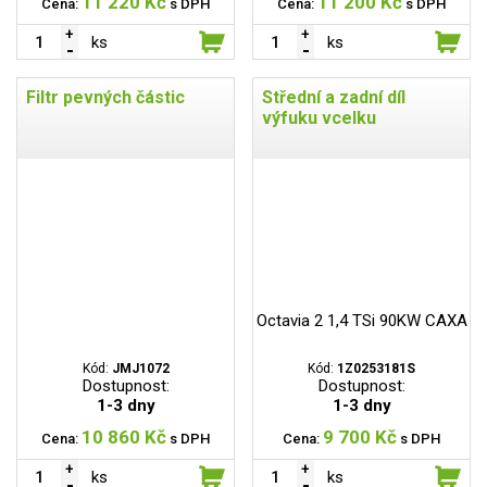
11 220 Kč
11 200 Kč
Cena:
s DPH
Cena:
s DPH
ks
ks
Filtr pevných částic
Střední a zadní díl
výfuku vcelku
Octavia 2 1,4 TSi 90KW CAXA
Kód:
JMJ1072
Kód:
1Z0253181S
Dostupnost:
Dostupnost:
1-3 dny
1-3 dny
10 860 Kč
9 700 Kč
Cena:
s DPH
Cena:
s DPH
ks
ks