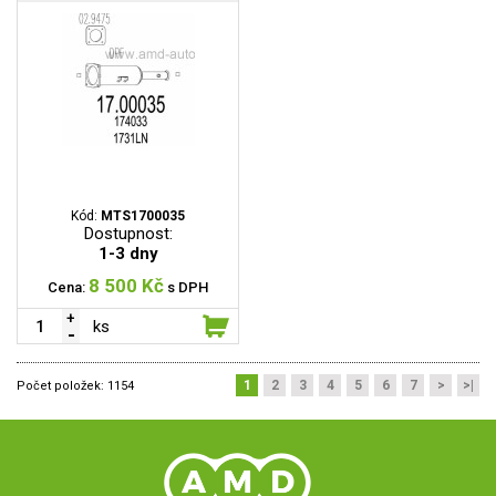
Kód:
MTS1700035
Dostupnost:
1-3 dny
8 500 Kč
Cena:
s DPH
ks
1
2
3
4
5
6
7
>
>|
Počet položek:
1154