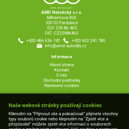
AMD Netolický s.r.o.
Milheimova 826
530 02 Pardubice
IČO: 259 86 465
DIČ: CZ25986465
+420 466 636 742
+420 602 241 780
info@amd-autodily.cz
Informace
Hlavní strana
Kontakt
O nás
Obchodní podmínky
Nastavení cookies
Statistika
V obchodě je
Naše webové stránky používají cookies
celkem 53345 produktů,
Kliknutím na "Přijmout vše a pokračovat" přijmete všechny
z toho 7164 skladem.
typy souborů cookie nebo klepnutím na "Zjistit více a
přizpůsobit" můžete zjistit více informací o souborech