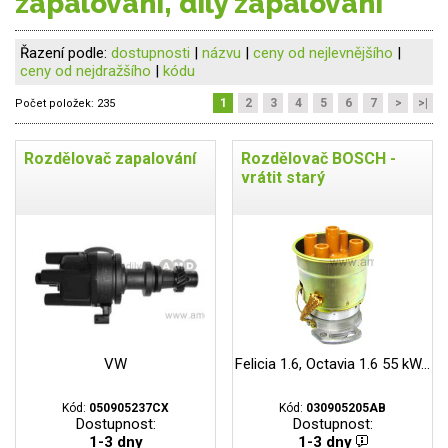
zapalování, díly zapalování
Řazení podle:
dostupnosti
|
názvu
|
ceny od nejlevnějšího
|
ceny od nejdražšího
|
kódu
1
2
3
4
5
6
7
>
>|
Počet položek:
235
Rozdělovač zapalování
Rozdělovač BOSCH -
vrátit starý
VW
Felicia 1.6, Octavia 1.6 55 kW...
Kód:
050905237CX
Kód:
030905205AB
Dostupnost:
Dostupnost:
1-3 dny
1-3 dny