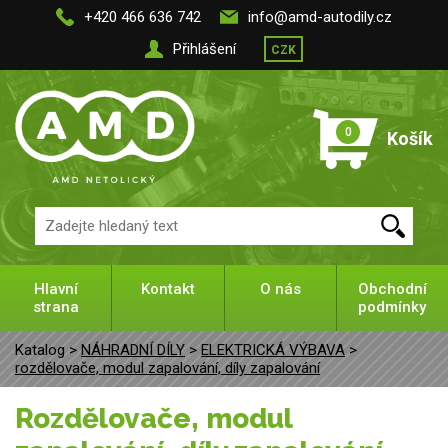
+420 466 636 742
info@amd-autodily.cz
Přihlášení
CZK
0
Košík
Hlavní
Kontakt
O nás
Obchodní
strana
podmínky
Katalog >
NÁHRADNÍ DÍLY
>
ELEKTRICKÁ VÝBAVA
>
rozdělovače, modul zapalování, díly zapalování
rozdělovače, modul