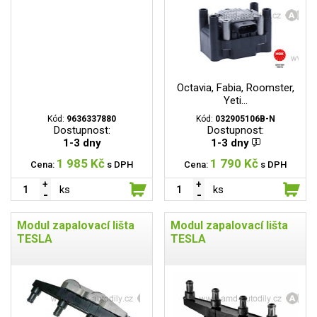
Octavia, Fabia, Roomster,
Yeti...
Kód:
9636337880
Kód:
032905106B-N
Dostupnost:
Dostupnost:
1-3 dny
1-3 dny
1 985 Kč
1 790 Kč
Cena:
s DPH
Cena:
s DPH
ks
ks
Modul zapalovací lišta
Modul zapalovací lišta
TESLA
TESLA