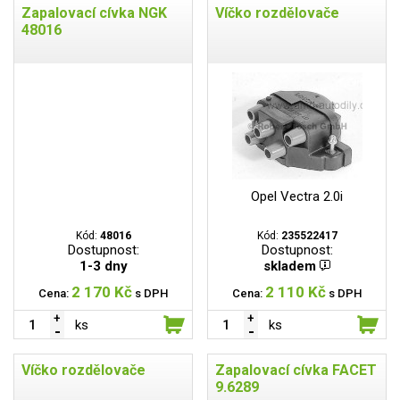
Zapalovací cívka NGK
Víčko rozdělovače
48016
Opel Vectra 2.0i
Kód:
48016
Kód:
235522417
Dostupnost:
Dostupnost:
1-3 dny
skladem
2 170 Kč
2 110 Kč
Cena:
s DPH
Cena:
s DPH
ks
ks
Víčko rozdělovače
Zapalovací cívka FACET
9.6289