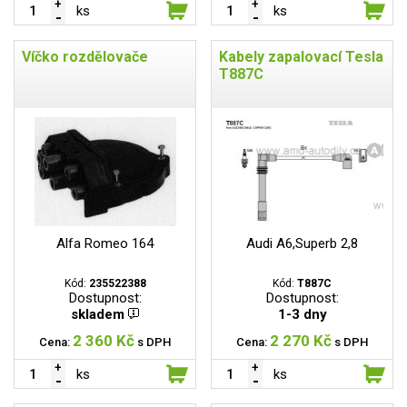
ks
ks
Víčko rozdělovače
Kabely zapalovací Tesla
T887C
Alfa Romeo 164
Audi A6,Superb 2,8
Kód:
235522388
Kód:
T887C
Dostupnost:
Dostupnost:
skladem
1-3 dny
2 360 Kč
2 270 Kč
Cena:
s DPH
Cena:
s DPH
ks
ks