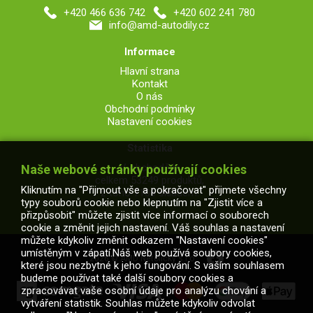
+420 466 636 742
+420 602 241 780
info@amd-autodily.cz
Informace
Hlavní strana
Kontakt
O nás
Obchodní podmínky
Nastavení cookies
Statistika
V obchodě je
Naše webové stránky používají cookies
celkem 53249 produktů,
Kliknutím na "Přijmout vše a pokračovat" přijmete všechny
z toho 7106 skladem.
typy souborů cookie nebo klepnutím na "Zjistit více a
přizpůsobit" můžete zjistit více informací o souborech
cookie a změnit jejich nastavení. Váš souhlas a nastavení
můžete kdykoliv změnit odkazem "Nastavení cookies"
umístěným v zápatí.Náš web používá soubory cookies,
2026 © AMD Netolický s.r.o.
které jsou nezbytné k jeho fungování. S vaším souhlasem
budeme používat také další soubory cookies a
zpracovávat vaše osobní údaje pro analýzu chování a
vytváření statistik. Souhlas můžete kdykoliv odvolat